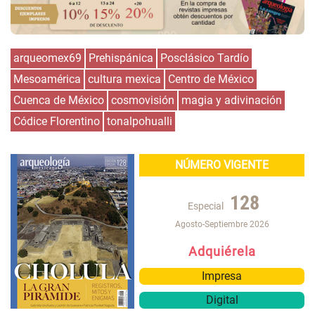
arqueomex69
Prehispánica
Posclásico Tardío
Mesoamérica
cultura mexica
Centro de México
Cuenca de México
cosmovisión
magia y adivinación
Códice Florentino
tonalpohualli
NÚMERO VIGENTE
128
Especial
Agosto-Septiembre 2026
Adquiérela
Impresa
Digital