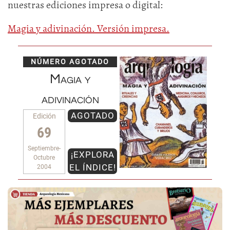
nuestras ediciones impresa o digital:
Magia y adivinación. Versión impresa.
NÚMERO AGOTADO
Magia y
adivinación
AGOTADO
Edición
69
Septiembre-
¡EXPLORA
Octubre
EL ÍNDICE!
2004