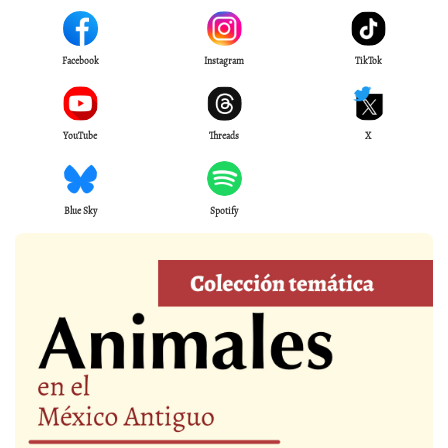
Facebook
Instagram
TikTok
YouTube
Threads
X
Blue Sky
Spotify