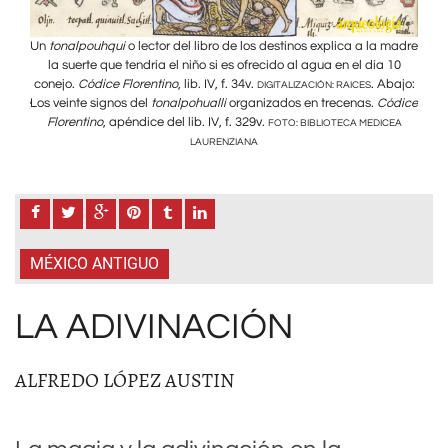
 madre
Un
tonalpouhqui
o lector del libro de los destinos explica a la madre
Un
t
 10
la suerte que tendría el niño si es ofrecido al agua en el día 10
la
bajo:
conejo.
Códice Florentino
, lib. IV, f. 34v.
. Abajo:
cone
DIGITALIZACIÓN: RAICES
ódice
Los veinte signos del
tonalpohualli
organizados en trecenas.
Códice
Los v
Florentino
, apéndice del lib. IV, f. 329v.
Fl
CEA
FOTO: BIBLIOTECA MEDICEA
LAURENZIANA
MÉXICO ANTIGUO
LA ADIVINACIÓN
ALFREDO LÓPEZ AUSTIN