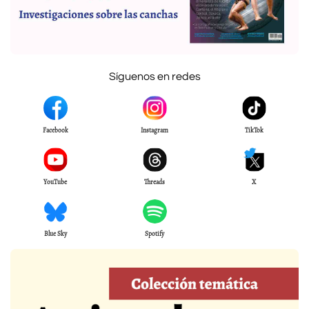
Síguenos en redes
Facebook
Instagram
TikTok
YouTube
Threads
X
Blue Sky
Spotify