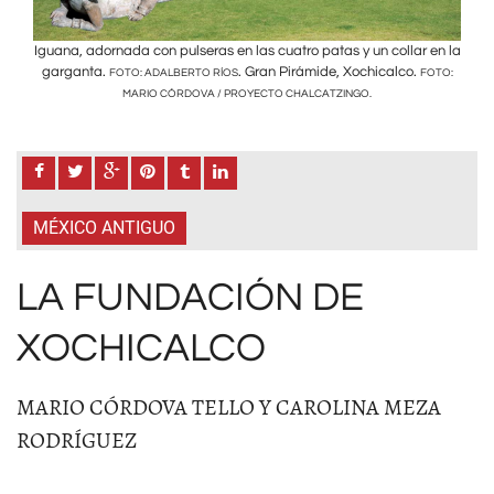
 en la
Iguana, adornada con pulseras en las cuatro patas y un collar en la
Iguan
garganta.
. Gran Pirámide, Xochicalco.
gar
OTO:
FOTO: ADALBERTO RÍOS
FOTO:
MARIO CÓRDOVA / PROYECTO CHALCATZINGO.
MÉXICO ANTIGUO
LA FUNDACIÓN DE
XOCHICALCO
MARIO CÓRDOVA TELLO Y CAROLINA MEZA
RODRÍGUEZ