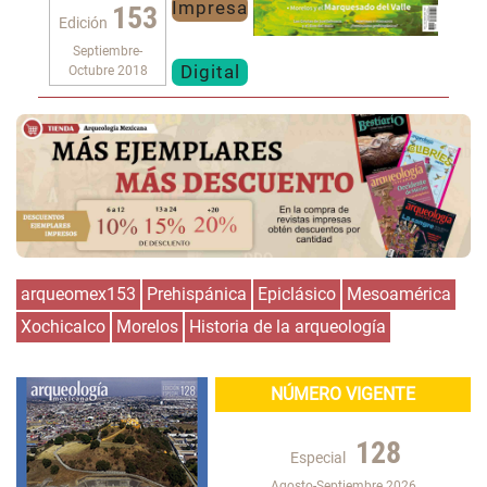
Impresa
153
Edición
Septiembre-
Digital
Octubre 2018
arqueomex153
Prehispánica
Epiclásico
Mesoamérica
Xochicalco
Morelos
Historia de la arqueología
NÚMERO VIGENTE
128
Especial
Agosto-Septiembre 2026