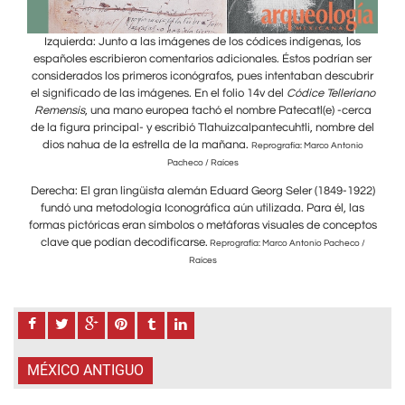
os
Izquierda: Junto a las imágenes de los códices indígenas, los
I
 ser
españoles escribieron comentarios adicionales. Éstos podrían ser
esp
ubrir
considerados los primeros iconógrafos, pues intentaban descubrir
cons
riano
el significado de las imágenes. En el folio 14v del
Códice Telleriano
el s
erca
Remensis
, una mano europea tachó el nombre Patecatl(e) -cerca
Rem
e del
de la figura principal- y escribió Tlahuizcalpantecuhtli, nombre del
de l
dios nahua de la estrella de la mañana.
di
nio
Reprografía: Marco Antonio
Pacheco / Raíces
1922)
Derecha: El gran lingüista alemán Eduard Georg Seler (1849-1922)
Dere
las
fundó una metodología Iconográfica aún utilizada. Para él, las
fu
eptos
formas pictóricas eran símbolos o metáforas visuales de conceptos
form
clave que podían decodificarse.
cl
co /
Reprografía: Marco Antonio Pacheco /
Raíces
MÉXICO ANTIGUO