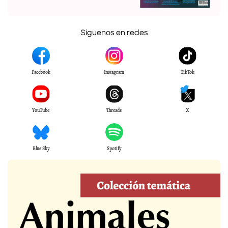
Síguenos en redes
Facebook
Instagram
TikTok
YouTube
Threads
X
Blue Sky
Spotify