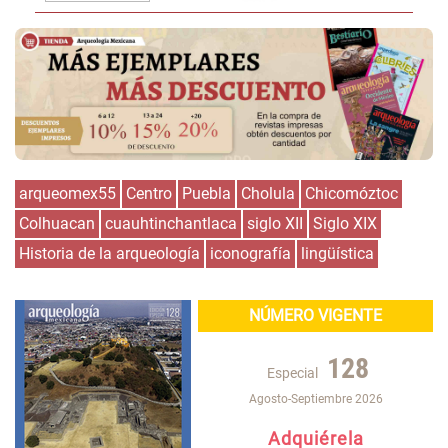
arqueomex55
Centro
Puebla
Cholula
Chicomóztoc
Colhuacan
cuauhtinchantlaca
siglo XII
Siglo XIX
Historia de la arqueología
iconografía
lingüística
NÚMERO VIGENTE
128
Especial
Agosto-Septiembre 2026
Adquiérela