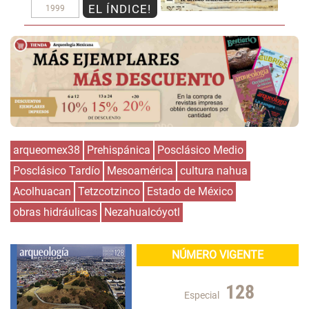
EL ÍNDICE!
1999
arqueomex38
Prehispánica
Posclásico Medio
Posclásico Tardío
Mesoamérica
cultura nahua
Acolhuacan
Tetzcotzinco
Estado de México
obras hidráulicas
Nezahualcóyotl
NÚMERO VIGENTE
128
Especial