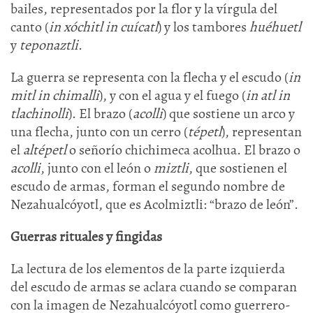
bailes, representados por la flor y la vírgula del
canto (
in xóchitl in cuícatl
) y los tambores
huéhuetl
y
teponaztli
.
La guerra se representa con la flecha y el escudo (
in
mitl in chimalli
), y con el agua y el fuego (
in atl in
tlachinolli
). El brazo (
acolli
) que sostiene un arco y
una flecha, junto con un cerro (
tépetl
), representan
el
altépetl
o señorío chichimeca acolhua. El brazo o
acolli
, junto con el león o
miztli
, que sostienen el
escudo de armas, forman el segundo nombre de
Nezahualcóyotl, que es Acolmiztli: “brazo de león”.
Guerras rituales y fingidas
La lectura de los elementos de la parte izquierda
del escudo de armas se aclara cuando se comparan
con la imagen de Nezahualcóyotl como guerrero-