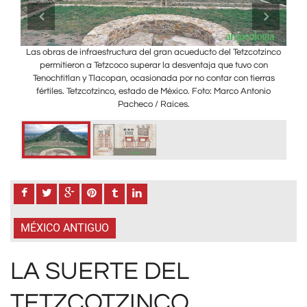
plo
Las obras de infraestructura del gran acueducto del Tetzcotzinco
Lo
or de
permitieron a Tetzcoco superar la desventaja que tuvo con
dedi
s del
Tenochtitlan y Tlacopan, ocasionada por no contar con tierras
Teno
onio
fértiles. Tetzcotzinco, estado de México. Foto: Marco Antonio
pan
Pacheco / Raíces.
MÉXICO ANTIGUO
LA SUERTE DEL
TETZCOTZINCO