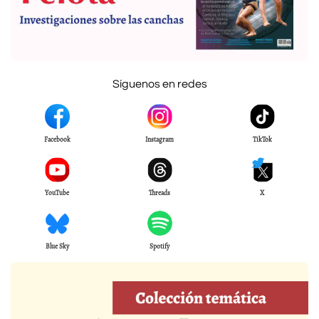
Síguenos en redes
Facebook
Instagram
TikTok
YouTube
Threads
X
Blue Sky
Spotify