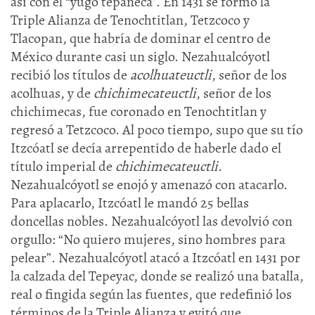
así con el “yugo tepaneca”. En 1431 se formó la
Triple Alianza de Tenochtitlan, Tetzcoco y
Tlacopan, que habría de dominar el centro de
México durante casi un siglo. Nezahualcóyotl
recibió los títulos de
acolhuateuctli
, señor de los
acolhuas, y de
chichimecateuctli
, señor de los
chichimecas, fue coronado en Tenochtitlan y
regresó a Tetzcoco. Al poco tiempo, supo que su tío
Itzcóatl se decía arrepentido de haberle dado el
título imperial de
chichimecateuctli
.
Nezahualcóyotl se enojó y amenazó con atacarlo.
Para aplacarlo, Itzcóatl le mandó 25 bellas
doncellas nobles. Nezahualcóyotl las devolvió con
orgullo: “No quiero mujeres, sino hombres para
pelear”. Nezahualcóyotl atacó a Itzcóatl en 1431 por
la calzada del Tepeyac, donde se realizó una batalla,
real o fingida según las fuentes, que redefinió los
términos de la Triple Alianza y evitó que