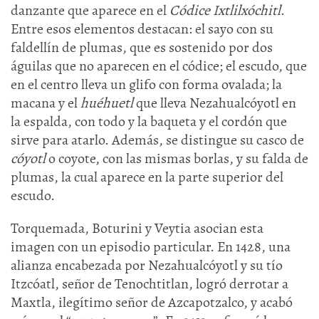
danzante que aparece en el
Códice Ixtlilxóchitl
.
Entre esos elementos destacan: el sayo con su
faldellín de plumas, que es sostenido por dos
águilas que no aparecen en el códice; el escudo, que
en el centro lleva un glifo con forma ovalada; la
macana y el
huéhuetl
que lleva Nezahualcóyotl en
la espalda, con todo y la baqueta y el cordón que
sirve para atarlo. Además, se distingue su casco de
cóyotl
o coyote, con las mismas borlas, y su falda de
plumas, la cual aparece en la parte superior del
escudo.
Torquemada, Boturini y Veytia asocian esta
imagen con un episodio particular. En 1428, una
alianza encabezada por Nezahualcóyotl y su tío
Itzcóatl, señor de Tenochtitlan, logró derrotar a
Maxtla, ilegítimo señor de Azcapotzalco, y acabó