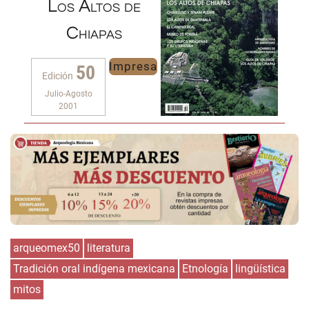
Los Altos de
Chiapas
Impresa
50
Edición
Julio-Agosto
2001
arqueomex50
literatura
Tradición oral indígena mexicana
Etnología
lingüística
mitos