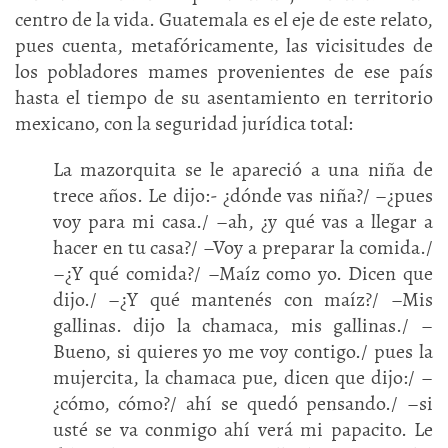
centro de la vida. Guatemala es el eje de este relato,
pues cuenta, metafóricamente, las vicisitudes de
los pobladores mames provenientes de ese país
hasta el tiempo de su asentamiento en territorio
mexicano, con la seguridad jurídica total:
La mazorquita se le apareció a una niña de
trece años. Le dijo:- ¿dónde vas niña?/ –¿pues
voy para mi casa./ –ah, ¿y qué vas a llegar a
hacer en tu casa?/ –Voy a preparar la comida./
–¿Y qué comida?/ –Maíz como yo. Dicen que
dijo./ –¿Y qué mantenés con maíz?/ –Mis
gallinas. dijo la chamaca, mis gallinas./ –
Bueno, si quieres yo me voy contigo./ pues la
mujercita, la chamaca pue, dicen que dijo:/ –
¿cómo, cómo?/ ahí se quedó pensando./ –si
usté se va conmigo ahí verá mi papacito. Le