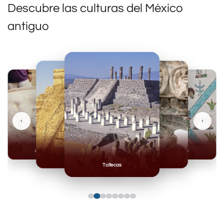
Descubre las culturas del México
antiguo
‹
›
Olmecas
Mexicas
Mayas
Mixteca
Toltecas