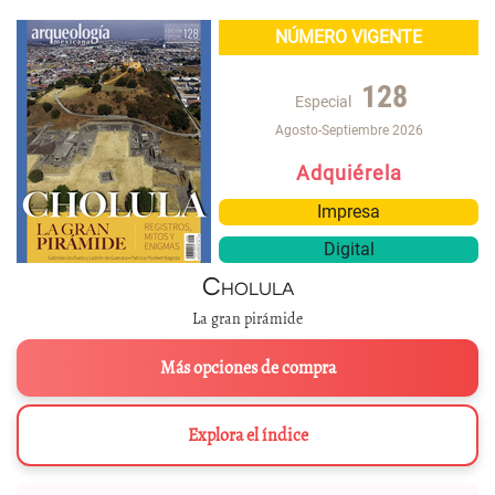
NÚMERO VIGENTE
128
Especial
Agosto-Septiembre 2026
Adquiérela
Impresa
Digital
Cholula
La gran pirámide
Más opciones de compra
Explora el índice