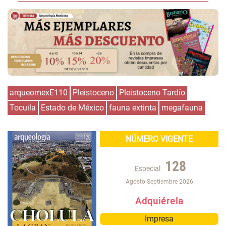
arqueomexE110
Pleistoceno
Pleistoceno Tardío
Tocuila
Estado de México
fauna extinta
megafauna
NÚMERO VIGENTE
128
Especial
Agosto-Septiembre 2026
Adquiérela
Impresa