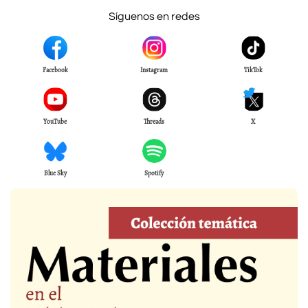
Síguenos en redes
Facebook
Instagram
TikTok
YouTube
Threads
X
Blue Sky
Spotify