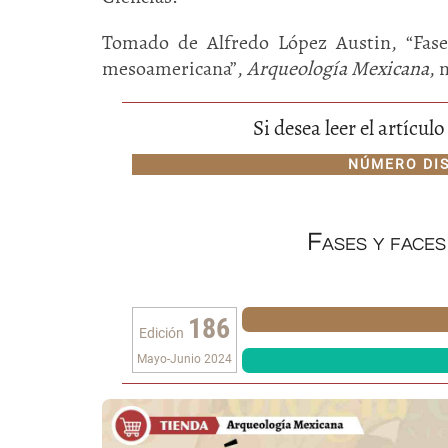
Tomado de Alfredo López Austin, “Fases
mesoamericana”,
Arqueología Mexicana
, 
Si desea leer el artícu
NÚMERO DI
Fases y faces
186
Edición
Mayo-Junio 2024