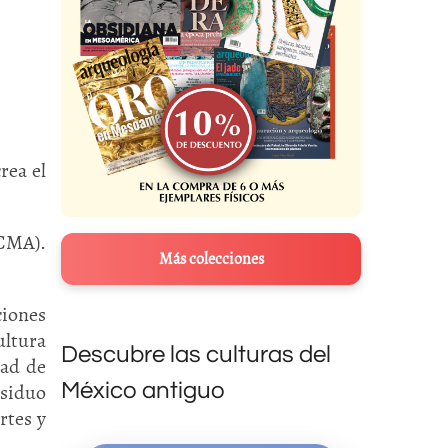
rea el
ACMA).
Más colecciones
iones
ultura
Descubre las culturas del
dad de
México antiguo
siduo
rtes y