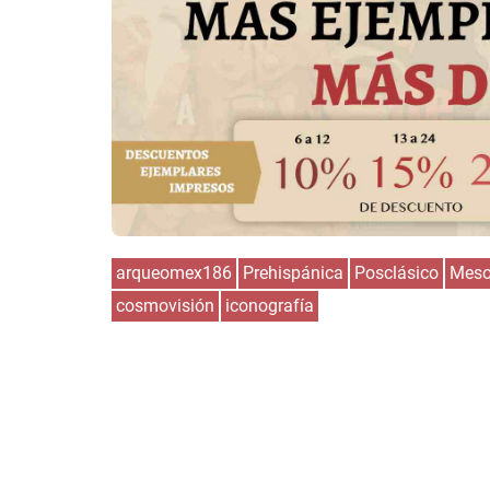
arqueomex186
Prehispánica
Posclásico
Meso
cosmovisión
iconografía