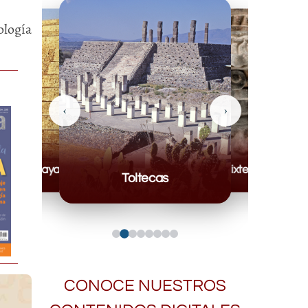
ología
‹
›
Mayas
Mixteca
Toltecas
CONOCE NUESTROS