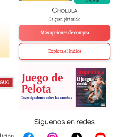
Cholula
La gran pirámide
Más opciones de compra
Explora el índice
Vaso maya con la diosa de la Luna y el conejo.
IGUO
Síguenos en redes
ición