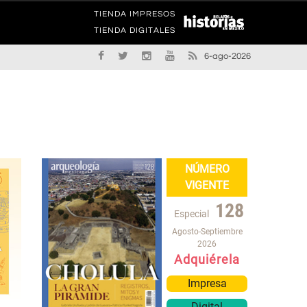
TIENDA IMPRESOS
TIENDA DIGITALES
6-ago-2026
NÚMERO
VIGENTE
128
Especial
Agosto-Septiembre
2026
Adquiérela
Impresa
Digital