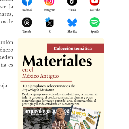
ar la
Facebook
Instagram
TikTok
YouTube
ares,
tos de
Threads
X
Blue Sky
Spotify
unión
énero
Pueden
iña es
aja.