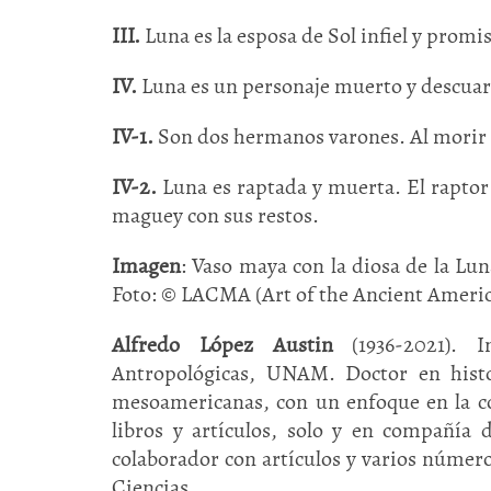
III.
Luna es la esposa de Sol infiel y promi
IV.
Luna es un personaje muerto y descuarti
IV-1.
Son dos hermanos varones. Al morir u
IV-2.
Luna es raptada y muerta. El raptor l
maguey con sus restos.
Imagen
: Vaso maya con la diosa de la L
Foto: © LACMA (Art of the Ancient Americ
Alfredo López Austin
(1936-2021). I
Antropológicas, UNAM. Doctor en histo
mesoamericanas, con un enfoque en la co
libros y artículos, solo y en compañía
colaborador con artículos y varios númer
Ciencias.