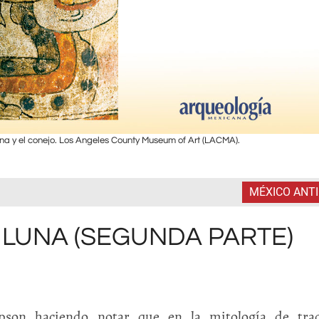
na y el conejo. Los Angeles County Museum of Art (LACMA).
MÉXICO ANT
Y LUNA (SEGUNDA PARTE)
pson haciendo notar que en la mitología de trad