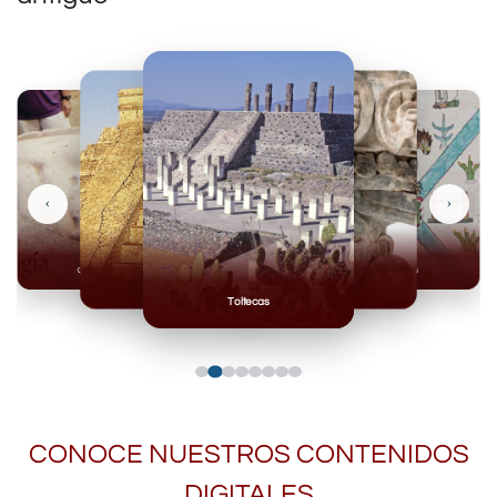
‹
›
Olmecas
Mexicas
Mayas
Mixteca
Toltecas
CONOCE NUESTROS CONTENIDOS
DIGITALES