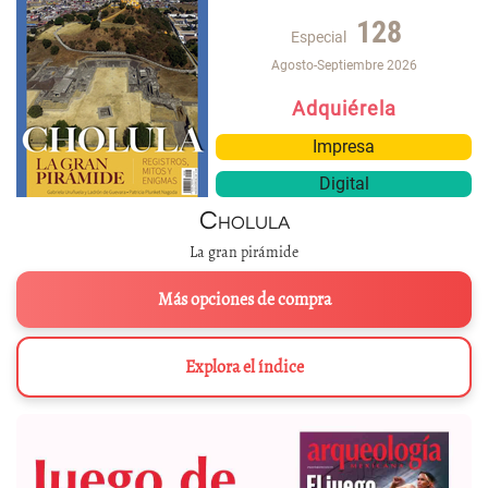
128
Especial
Agosto-Septiembre 2026
Adquiérela
Impresa
Digital
Cholula
La gran pirámide
Más opciones de compra
Explora el índice