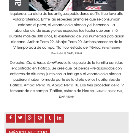
 alto
Izquierda: La dieta de los antiguos pobladores de Tlatilco tuvo alto
Izqu
ían
valor proteínico. Entre las especies animales que se consumían
va
estaban el perro, el venado cola blanca y el berrendo. La
ó,
abundancia de ésas y otras especies fue factor que permitió,
a
ación
durante más de 300 años, la existencia de una numerosa población
dura
de la
aldeana. Arriba: Perro 22. Abajo: Perro 20. Ambos proceden de la
alde
IV temporada de campo, Tlatilco, estado de México.
IV
erto
Foto: Roberto
García Moll, DAF / INAH
nidae
Derecha:
Canis lupus familiaris
es la especie de la familia canidae
Der
 con
encontrada en Tlatilco. Se cree que los perros –relacionados con
enc
anca–
entierros de difuntos, junto con la tortuga y el venado cola blanca–
enti
 de
pudieron haber formado parte de la dieta de los habitantes de
pu
 la IV
Tlatilco. Arriba: Perro 19. Abajo: Perro 16. Los tres proceden de la IV
Tlati
temporada de campo, Tlatilco, estado de México.
temp
a Moll,
Fotos: R. García Moll,
DAF / INAH
MÉXICO ANTIGUO