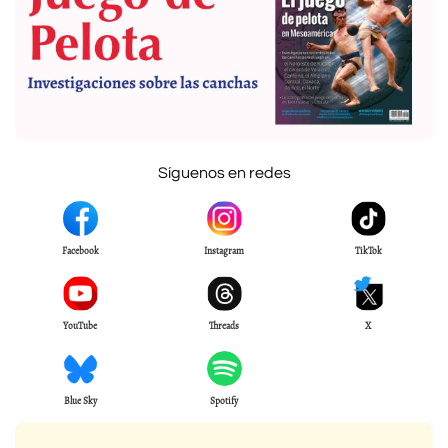
Síguenos en redes
Facebook
Instagram
TikTok
YouTube
Threads
X
Blue Sky
Spotify