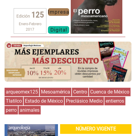
Impresa
125
Edición
Enero-Febrero
Digital
2017
arqueomex125
Mesoamérica
Centro
Cuenca de México
Tlatilco
Estado de México
Preclásico Medio
entierros
perro
animales
NÚMERO VIGENTE