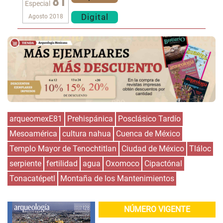
81
Especial
Digital
Agosto 2018
arqueomexE81
Prehispánica
Posclásico Tardío
Mesoamérica
cultura nahua
Cuenca de México
Templo Mayor de Tenochtitlan
Ciudad de México
Tláloc
serpiente
fertilidad
agua
Oxomoco
Cipactónal
Tonacatépetl
Montaña de los Mantenimientos
NÚMERO VIGENTE