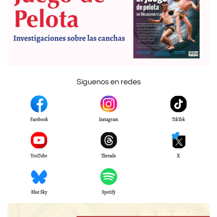
Síguenos en redes
Facebook
Instagram
TikTok
YouTube
Threads
X
Blue Sky
Spotify