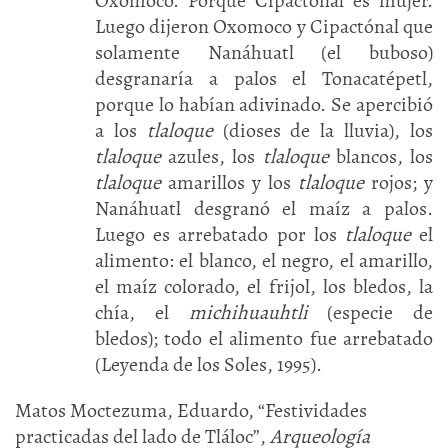
Oxomoco. Porque Cipactónal es mujer.
Luego dijeron Oxomoco y Cipactónal que
solamente Nanáhuatl (el buboso)
desgranaría a palos el Tonacatépetl,
porque lo habían adivinado. Se apercibió
a los
tlaloque
(dioses de la lluvia), los
tlaloque
azules, los
tlaloque
blancos, los
tlaloque
amarillos y los
tlaloque
rojos; y
Nanáhuatl desgranó el maíz a palos.
Luego es arrebatado por los
tlaloque
el
alimento: el blanco, el negro, el amarillo,
el maíz colorado, el frijol, los bledos, la
chía, el
michihuauhtli
(especie de
bledos); todo el alimento fue arrebatado
(Leyenda de los Soles, 1995).
Matos Moctezuma, Eduardo, “Festividades
practicadas del lado de Tláloc”,
Arqueología