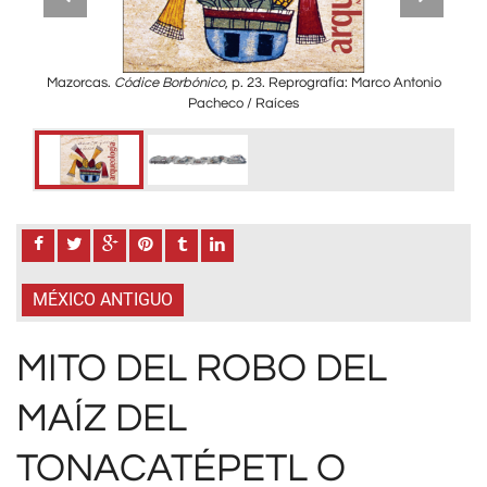
, La
Mazorcas.
Códice Borbónico
, p. 23. Reprografía: Marco Antonio
Ser
2.
Pacheco / Raíces
U
co
M
MÉXICO ANTIGUO
MITO DEL ROBO DEL
MAÍZ DEL
TONACATÉPETL O