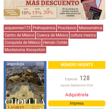
arqueomex173
Prehispánica
Posclásico
Mesoamérica
Centro de México
Cuenca de México
cultura mexica
Conquista de México
Hernán Cortés
Moctezuma Xocoyotzin
NÚMERO VIGENTE
128
Especial
Agosto-Septiembre 2026
Adquiérela
Impresa