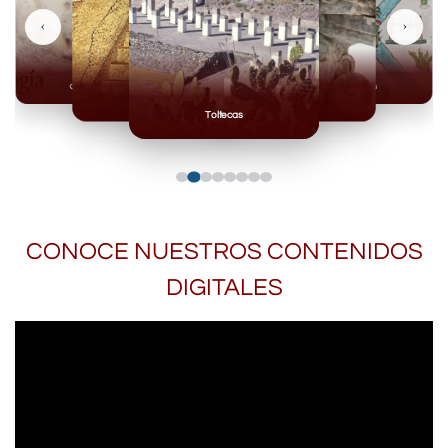
‹
›
Olmecas
Mexicas
Mayas
Mixteca
Toltecas
CONOCE NUESTROS CONTENIDOS
DIGITALES