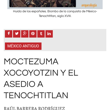
o-
Huida de los españoles. Biombo de la conquista de México-
H
Tenochtitlan, siglo XVIII.
MÉXICO ANTIGUO
MOCTEZUMA
XOCOYOTZIN Y EL
ASEDIO A
TENOCHTITLAN
RAÚL BARRERA RODRÍGUEZ