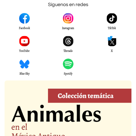
Síguenos en redes
Facebook
Instagram
TikTok
YouTube
Threads
X
Blue Sky
Spotify