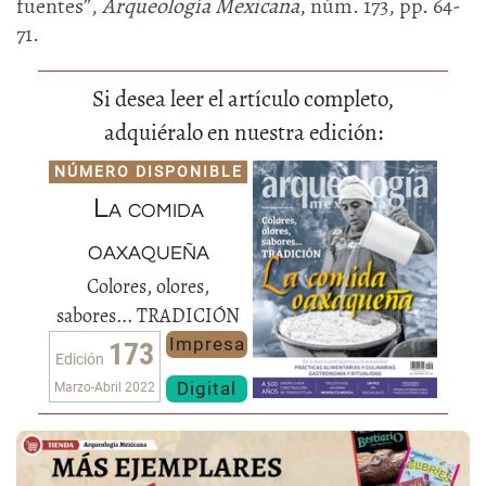
fuentes”,
Arqueología Mexicana
, núm. 173, pp. 64-
71.
Si desea leer el artículo completo,
adquiéralo en nuestra edición:
NÚMERO DISPONIBLE
La comida
oaxaqueña
Colores, olores,
sabores... TRADICIÓN
Impresa
173
Edición
Digital
Marzo-Abril 2022