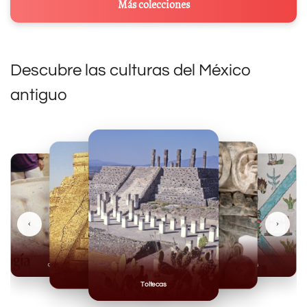
Más colecciones
Descubre las culturas del México
antiguo
‹
›
Olmecas
Mexicas
Mayas
Mixteca
Toltecas