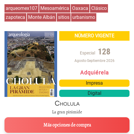
arqueomex107
Mesoamérica
Oaxaca
Clásico
zapoteca
Monte Albán
sitios
urbanismo
NÚMERO VIGENTE
128
Especial
Agosto-Septiembre 2026
Adquiérela
Impresa
Digital
Cholula
La gran pirámide
Más opciones de compra