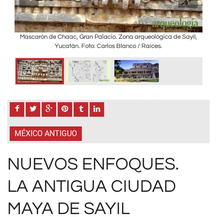
es.
Mascarón de Chaac, Gran Palacio. Zona arqueológica de Sayil,
Yucatán. Foto: Carlos Blanco / Raíces.
re
fu
ci
dive
son 
exc
de
m
Mi
MÉXICO ANTIGUO
NUEVOS ENFOQUES.
LA ANTIGUA CIUDAD
MAYA DE SAYIL