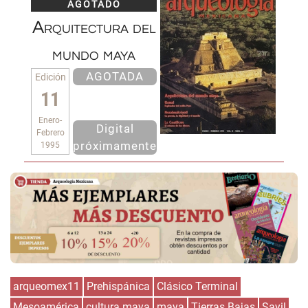
AGOTADO
Arquitectura del
mundo maya
AGOTADA
Edición
11
Enero-
Digital
Febrero
próximamente
1995
arqueomex11
Prehispánica
Clásico Terminal
Mesoamérica
cultura maya
maya
Tierras Bajas
Sayil