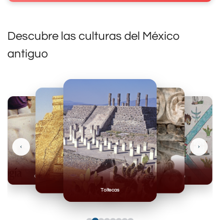
Descubre las culturas del México
antiguo
‹
›
Olmecas
Mexicas
Mayas
Mixteca
Toltecas