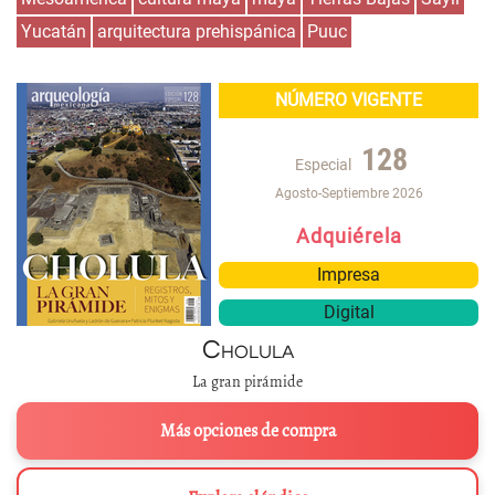
Yucatán
arquitectura prehispánica
Puuc
NÚMERO VIGENTE
128
Especial
Agosto-Septiembre 2026
Adquiérela
Impresa
Digital
Cholula
La gran pirámide
Más opciones de compra