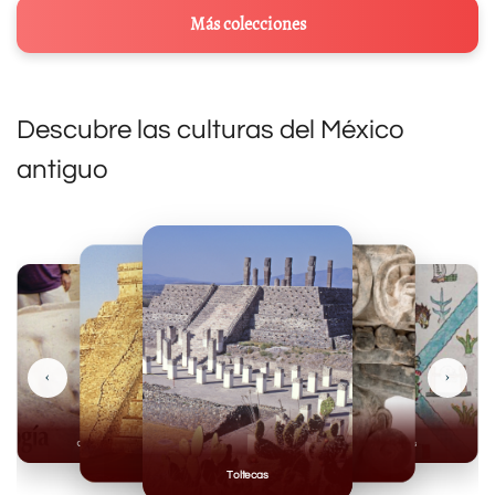
Más colecciones
Descubre las culturas del México
antiguo
‹
›
Olmecas
Mexicas
Mayas
Mixteca
Toltecas