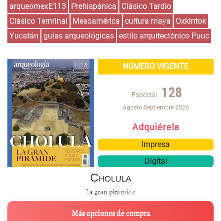
arqueomexE113
Prehispánica
Clásico Tardío
Clásico Terminal
Mesoamérica
cultura maya
Oxkintok
Yucatán
guías arqueológicas
estilo arquitectónico Puuc
NÚMERO VIGENTE
128
Especial
Agosto-Septiembre 2026
Adquiérela
Impresa
Digital
Cholula
La gran pirámide
Más opciones de compra