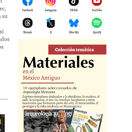
l
ec,
Facebook
Instagram
TikTok
YouTube
a su
sí
Threads
X
Blue Sky
Spotify
ados
os