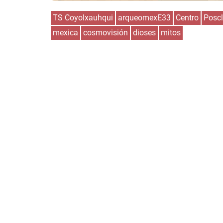
TS Coyolxauhqui
arqueomexE33
Centro
Poscl
mexica
cosmovisión
dioses
mitos