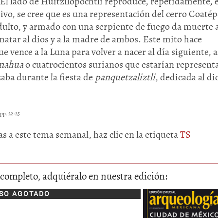
. El lado de Huitzilopochtli reproduce, repetidamente, e
ivo, se cree que es una representación del cerro Coatép
adulto, y armado con una serpiente de fuego da muerte 
tar al dios y a la madre de ambos. Este mito hace
ue vence a la Luna para volver a nacer al día siguiente, a
znahua
o cuatrocientos surianos que estarían represent
izaba durante la fiesta de
panquetzaliztli
, dedicada al di
 pp. 22-25
s a este tema semanal, haz clic en la etiqueta
TS
lo completo, adquiéralo en nuestra edición:
SO AGOTADO