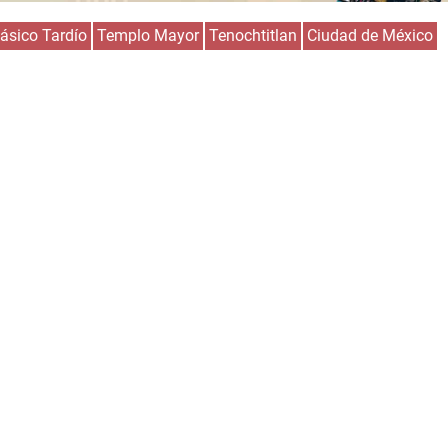
ásico Tardío
Templo Mayor
Tenochtitlan
Ciudad de México
Huasteca
Olmecas