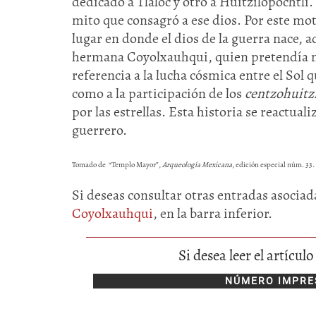
dedicado a Tláloc y otro a Huitzilopochtli
mito que consagró a ese dios. Por este mot
lugar en donde el dios de la guerra nace, 
hermana Coyolxauhqui, quien pretendía ma
referencia a la lucha cósmica entre el Sol q
como a la participación de los
centzohuit
por las estrellas. Esta historia se reactual
guerrero.
Tomado de “Templo Mayor”,
Arqueología Mexicana
, edición especial núm. 33.
Si deseas consultar otras entradas asociada
Coyolxauhqui
, en la barra inferior.
Si desea leer el artícu
NÚMERO IMPRE