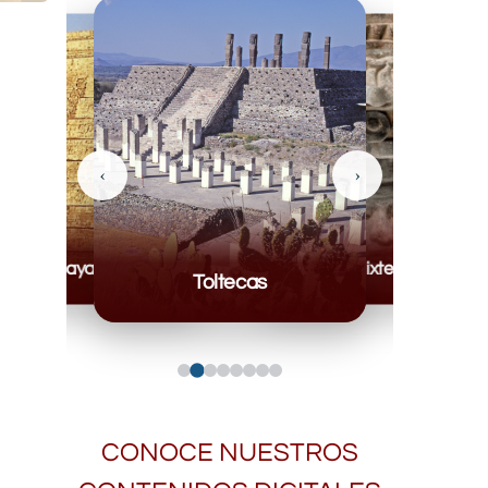
‹
›
Mayas
Mixteca
Toltecas
CONOCE NUESTROS