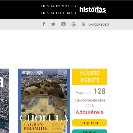
TIENDA IMPRESOS
TIENDA DIGITALES
6-ago-2026
NÚMERO
VIGENTE
128
Especial
Agosto-Septiembre
2026
Adquiérela
Impresa
Digital