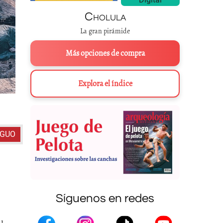
Cholula
La gran pirámide
Más opciones de compra
Explora el índice
Réplica de Coyolxauhqui colocada en el lugar de su hallazg
IGUO
Síguenos en redes