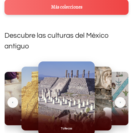
Más colecciones
Descubre las culturas del México
antiguo
‹
›
Olmecas
Mexicas
Mayas
Mixteca
Toltecas