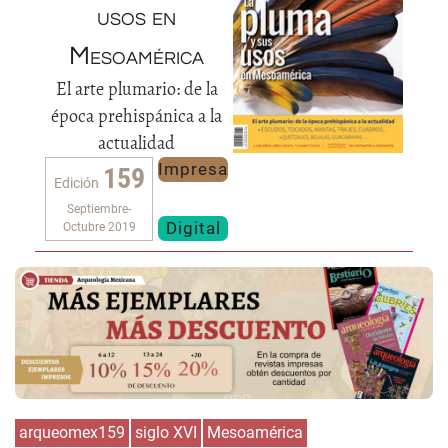
usos en
Mesoamérica
El arte plumario: de la
época prehispánica a la
actualidad
Impresa
159
Edición
Septiembre-
Digital
Octubre 2019
arqueomex159
siglo XVI
Mesoamérica