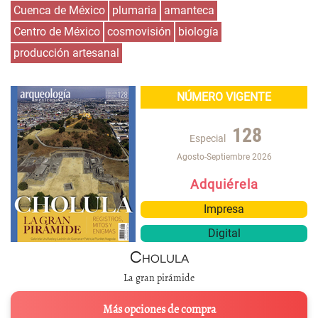
Cuenca de México
plumaria
amanteca
Centro de México
cosmovisión
biología
producción artesanal
NÚMERO VIGENTE
128
Especial
Agosto-Septiembre 2026
Adquiérela
Impresa
Digital
Cholula
La gran pirámide
Más opciones de compra