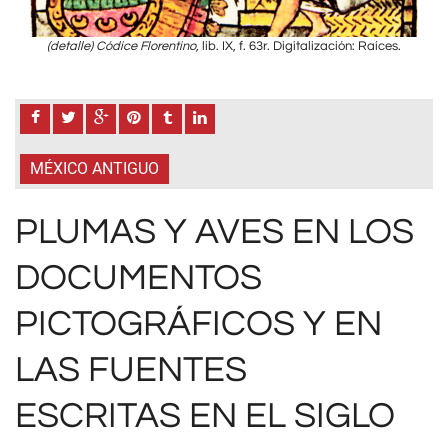
es.
(detalle) Códice Florentino
, lib. IX, f. 63r. Digitalización: Raíces.
(d
MÉXICO ANTIGUO
PLUMAS Y AVES EN LOS
DOCUMENTOS
PICTOGRÁFICOS Y EN
LAS FUENTES
ESCRITAS EN EL SIGLO