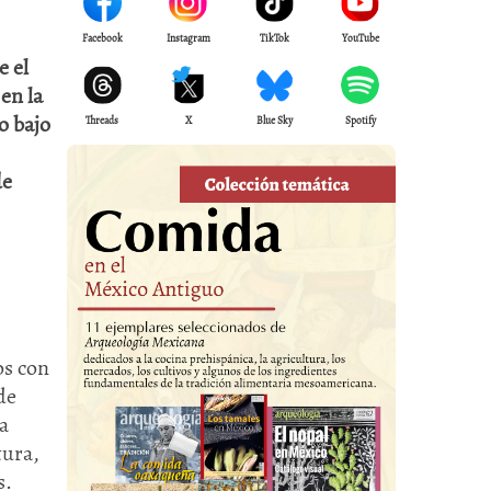
Facebook
Instagram
TikTok
YouTube
e el
en la
o bajo
Threads
X
Blue Sky
Spotify
de
os con
de
a
tura,
s.