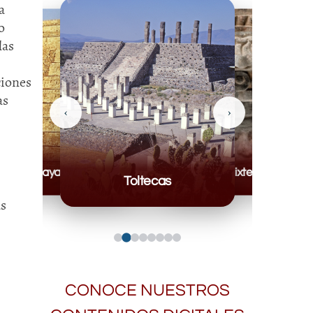
a
o
las
ciones
as
‹
›
Mayas
Mixteca
Toltecas
as
CONOCE NUESTROS