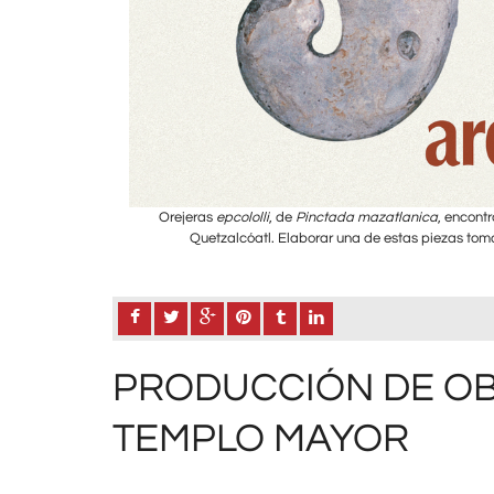
racterísticos de
Orejeras
epcololli
, de
Pinctada mazatlanica
, encont
Quetzalcóatl. Elaborar una de estas piezas to
Germán Zúñiga
PRODUCCIÓN DE OB
TEMPLO MAYOR