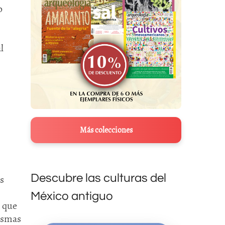
o
l
Más colecciones
Descubre las culturas del
s
México antiguo
a que
mismas