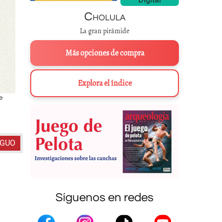
Cholula
La gran pirámide
Más opciones de compra
Explora el índice
e
Orejeras
epcololli
, de
Pinctada mazatlanica
, encontradas en el Temp
Quetzalcóatl. Elaborar una de estas piezas tomaba a un arte
IGUO
Síguenos en redes