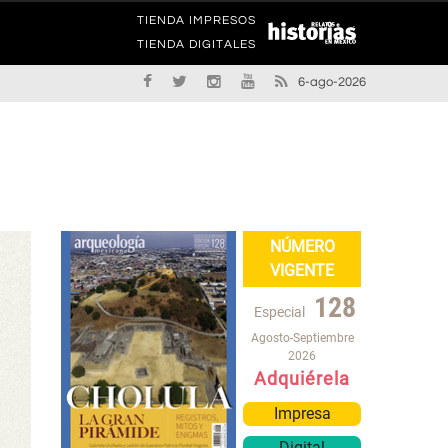
TIENDA IMPRESOS
TIENDA DIGITALES
6-ago-2026
NÚMERO
VIGENTE
128
Especial
Agosto-Septiembre
2026
Adquiérela
Impresa
Digital