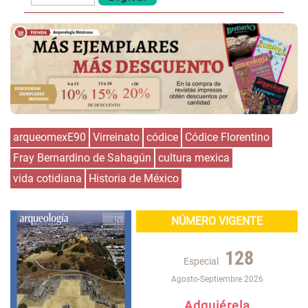
arqueomexE90
Virreinato
códice
Códice Florentino
Fray Bernardino de Sahagún
cultura mexica
vida cotidiana
Historia de México
NÚMERO VIGENTE
128
Especial
Agosto-Septiembre 2026
Adquiérela