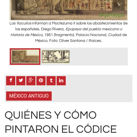
llo,
Los
tlacuilos
informan a Moctezuma II sobre los abastecimientos de
Zac
ión:
los españoles. Diego Rivera,
Epopeya del pueblo mexicano o
na
Historia de México
, 1951 (fragmento). Palacio Nacional, Ciudad de
México. Foto: Oliver Santana / Raíces.
MÉXICO ANTIGUO
QUIÉNES Y CÓMO
PINTARON EL CÓDICE