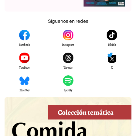
Síguenos en redes
Facebook
Instagram
TikTok
YouTube
Threads
X
Blue Sky
Spotify