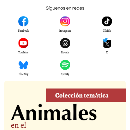
Síguenos en redes
Facebook
Instagram
TikTok
YouTube
Threads
X
Blue Sky
Spotify