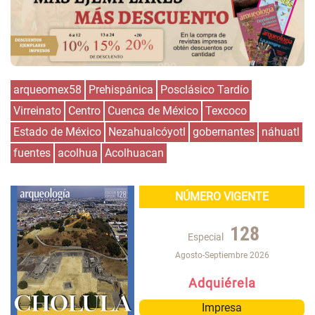
arqueomex58
Prehispánica
Posclásico Tardío
Virreinato
Centro
Cuenca de México
Texcoco
Estado de México
Nezahualcóyotl
gobernantes
náhuatl
fuentes
acolhua
Acolhuacan
NÚMERO VIGENTE
128
Especial
Agosto-Septiembre 2026
Adquiérela
Impresa