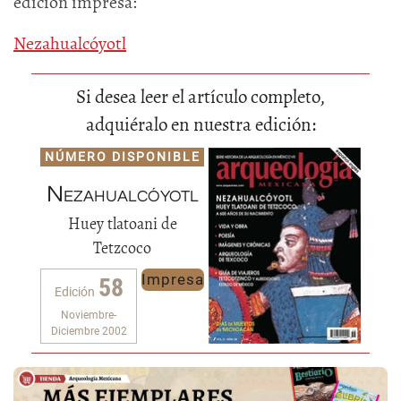
edición impresa:
Nezahualcóyotl
Si desea leer el artículo completo,
adquiéralo en nuestra edición:
NÚMERO DISPONIBLE
Nezahualcóyotl
Huey tlatoani de
Tetzcoco
Impresa
58
Edición
Noviembre-
Diciembre 2002