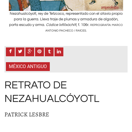
ropio
Nezahualcóyotl, rey de Tetzcoco, representado con el atavío propio
Neza
ón,
para la guerra. Lleva traje de plumas y armadura de algodón,
pa
porta escudo y arma.
Códice lxtlilxóchitl
, f. 106r.
port
MARCO
REPROGRAFÍA: MARCO
ANTONIO PACHECO / RAÍCES.
MÉXICO ANTIGUO
RETRATO DE
NEZAHUALCÓYOTL
PATRICK LESBRE