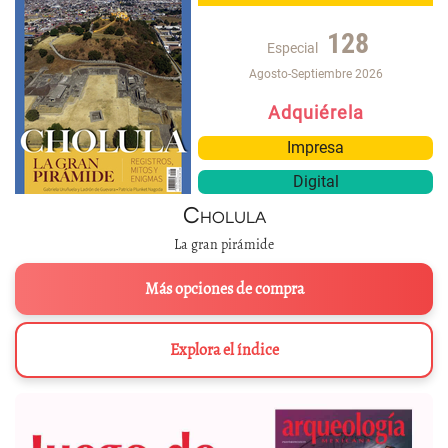
128
Especial
Agosto-Septiembre 2026
Adquiérela
Impresa
Digital
Cholula
La gran pirámide
Más opciones de compra
Explora el índice