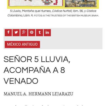
ice
5 Lluvia, Montaña que Humea,
Códice Nuttall
, lám. 56, y
Códice
5 
Colombino
, Lám. 4.
Colo
 BNAH.
FOTOS: © THE TRUSTEES OF THE BRITISH MUSEUM. BNAH.
MÉXICO ANTIGUO
SEÑOR 5 LLUVIA,
ACOMPAÑA A 8
VENADO
MANUEL A. HERMANN LEJARAZU