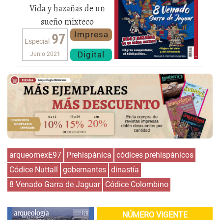
Vida y hazañas de un
sueño mixteco
Impresa
97
Especial
Digital
Junio 2021
arqueomexE97
Prehispánica
códices prehispánicos
Códice Nuttall
gobernantes
dinastía
8 Venado Garra de Jaguar
Códice Colombino
NÚMERO VIGENTE