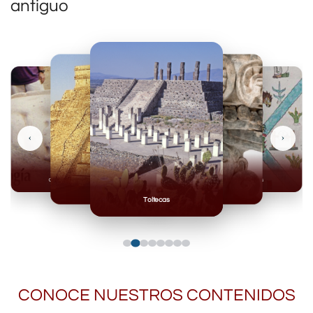
antiguo
‹
›
Olmecas
Mexicas
Mayas
Mixteca
Toltecas
CONOCE NUESTROS CONTENIDOS