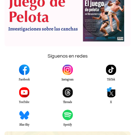
Síguenos en redes
Facebook
Instagram
TikTok
YouTube
Threads
X
Blue Sky
Spotify