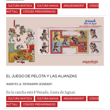
CULTURA MIXTECA
,
CULTURA NAHUA
,
ARQUEOMEXE97
,
CÓDICE
NUTTALL
,
CÓDICES PREHISPÁNICOS
,
,
,
,
,
,
,
,
EL JUEGO DE PELOTA Y LAS ALIANZAS
MANUEL A. HERMANN LEJARAZU
En la cancha está 8 Venado, Garra de Jaguar.
CULTURA MIXTECA
,
CULTURA NAHUA
,
ARQUEOMEXE97
,
CÓDICE
NUTTALL
,
CÓDICES PREHISPÁNICOS
,
,
,
,
,
,
,