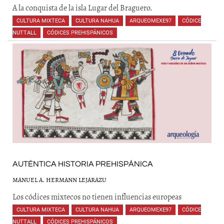
A la conquista de la isla Lugar del Braguero.
CULTURA MIXTECA
,
CULTURA NAHUA
,
ARQUEOMEXE97
,
CÓDICE
NUTTALL
,
CÓDICES PREHISPÁNICOS
,
,
,
,
,
,
,
,
,
AUTÉNTICA HISTORIA PREHISPÁNICA
MANUEL A. HERMANN LEJARAZU
Los códices mixtecos no tienen influencias europeas
CULTURA MIXTECA
,
CULTURA NAHUA
,
ARQUEOMEXE97
,
CÓDICE
NUTTALL
,
CÓDICES PREHISPÁNICOS
,
,
,
,
,
,
,