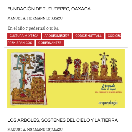
FUNDACIÓN DE TUTUTEPEC, OAXACA
MANUEL A. HERMANN LEJARAZU
En el año 7 pedernal o 1084.
CULTURA MIXTECA
,
ARQUEOMEXE97
,
CÓDICE NUTTALL
,
CÓDICES
PREHISPÁNICOS
,
GOBERNANTES
,
,
,
,
LOS ÁRBOLES, SOSTENES DEL CIELO Y LA TIERRA
MANUEL A. HERMANN LEJARAZU