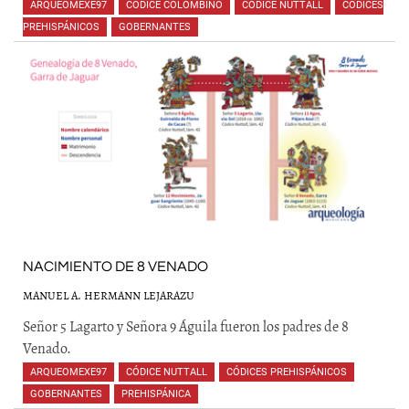
ARQUEOMEXE97
,
CÓDICE COLOMBINO
,
CÓDICE NUTTALL
,
CÓDICES
PREHISPÁNICOS
,
GOBERNANTES
,
,
,
NACIMIENTO DE 8 VENADO
MANUEL A. HERMANN LEJARAZU
Señor 5 Lagarto y Señora 9 Águila fueron los padres de 8
Venado.
ARQUEOMEXE97
,
CÓDICE NUTTALL
,
CÓDICES PREHISPÁNICOS
,
GOBERNANTES
,
PREHISPÁNICA
,
,