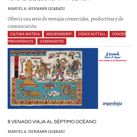
MANUEL A. HERMANN LEJARAZU
Ofrecía una serie de ventajas comerciales, productivas y de
comunicación.
CULTURA MIXTECA
,
ARQUEOMEXE97
,
CÓDICE NUTTALL
,
CÓDICES
PREHISPÁNICOS
,
GOBERNANTES
,
,
,
,
,
,
8 VENADO VIAJA AL SÉPTIMO OCÉANO
MANUEL A. HERMANN LEJARAZU