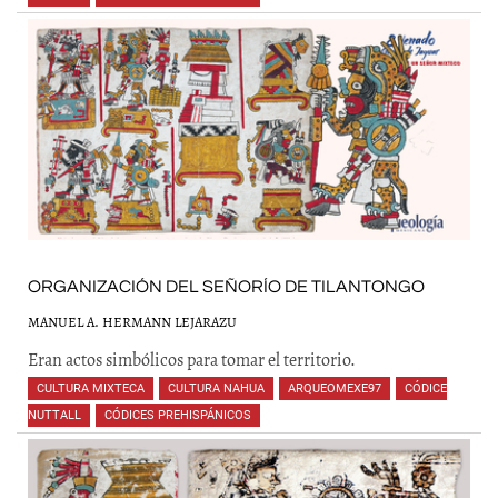
ORGANIZACIÓN DEL SEÑORÍO DE TILANTONGO
MANUEL A. HERMANN LEJARAZU
Eran actos simbólicos para tomar el territorio.
CULTURA MIXTECA
,
CULTURA NAHUA
,
ARQUEOMEXE97
,
CÓDICE
NUTTALL
,
CÓDICES PREHISPÁNICOS
,
,
,
,
,
,
,
,