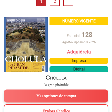
1
2
→
NÚMERO VIGENTE
128
Especial
Agosto-Septiembre 2026
Adquiérela
Impresa
Digital
Cholula
La gran pirámide
Más opciones de compra
Explora el índice