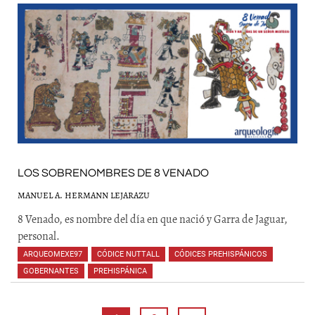
LOS SOBRENOMBRES DE 8 VENADO
MANUEL A. HERMANN LEJARAZU
8 Venado, es nombre del día en que nació y Garra de Jaguar,
personal.
ARQUEOMEXE97
,
CÓDICE NUTTALL
,
CÓDICES PREHISPÁNICOS
,
GOBERNANTES
,
PREHISPÁNICA
,
,