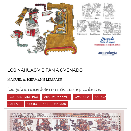
LOS NAHUAS VISITAN A 8 VENADO
MANUEL A. HERMANN LEJARAZU
Los guía un sacerdote con máscara de pico de ave.
CULTURA MIXTECA
,
ARQUEOMEXE97
,
CHOLULA
,
CÓDICE
NUTTALL
,
CÓDICES PREHISPÁNICOS
,
,
,
,
,
,
,
,
,
,