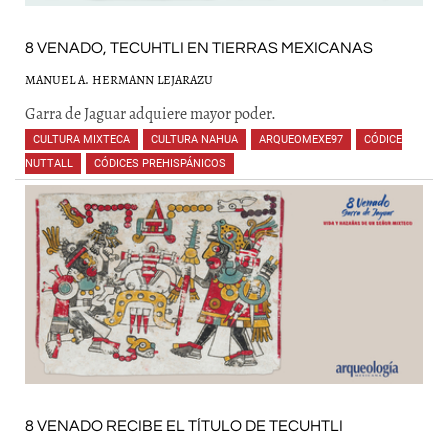
8 VENADO, TECUHTLI EN TIERRAS MEXICANAS
MANUEL A. HERMANN LEJARAZU
Garra de Jaguar adquiere mayor poder.
CULTURA MIXTECA
,
CULTURA NAHUA
,
ARQUEOMEXE97
,
CÓDICE
NUTTALL
,
CÓDICES PREHISPÁNICOS
,
,
,
,
,
,
,
,
,
8 VENADO RECIBE EL TÍTULO DE TECUHTLI