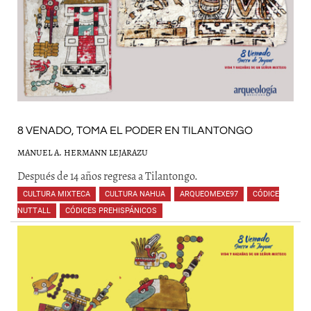
8 VENADO, TOMA EL PODER EN TILANTONGO
MANUEL A. HERMANN LEJARAZU
Después de 14 años regresa a Tilantongo.
CULTURA MIXTECA
,
CULTURA NAHUA
,
ARQUEOMEXE97
,
CÓDICE
NUTTALL
,
CÓDICES PREHISPÁNICOS
,
,
,
,
,
,
,
,