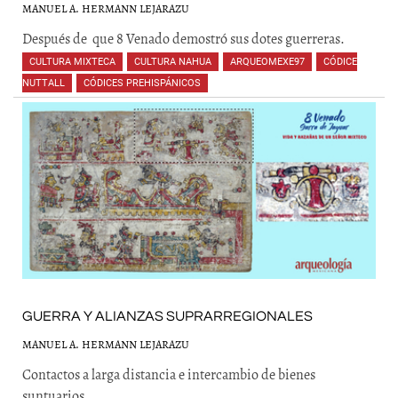
MANUEL A. HERMANN LEJARAZU
Después de que 8 Venado demostró sus dotes guerreras.
CULTURA MIXTECA
,
CULTURA NAHUA
,
ARQUEOMEXE97
,
CÓDICE
NUTTALL
,
CÓDICES PREHISPÁNICOS
,
,
,
,
,
,
,
,
GUERRA Y ALIANZAS SUPRARREGIONALES
MANUEL A. HERMANN LEJARAZU
Contactos a larga distancia e intercambio de bienes
suntuarios.