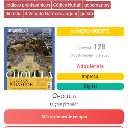
códices prehispánicos
Códice Nuttall
gobernantes
dinastía
8 Venado Garra de Jaguar
guerra
NÚMERO VIGENTE
128
Especial
Agosto-Septiembre 2026
Adquiérela
Impresa
Digital
Cholula
La gran pirámide
Más opciones de compra