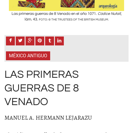
tall
,
Las primeras guerras de 8 Venado en el año 1071.
Códice Nutall
,
Las
lám. 43.
FOTO: © THE TRUSTEES OF THE BRITISH MUSEUM.
MÉXICO ANTIGUO
LAS PRIMERAS
GUERRAS DE 8
VENADO
MANUEL A. HERMANN LEJARAZU