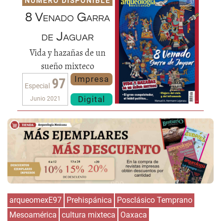
NÚMERO DISPONIBLE
8 Venado Garra
de Jaguar
Vida y hazañas de un
sueño mixteco
Impresa
97
Especial
Digital
Junio 2021
arqueomexE97
Prehispánica
Posclásico Temprano
Mesoamérica
cultura mixteca
Oaxaca