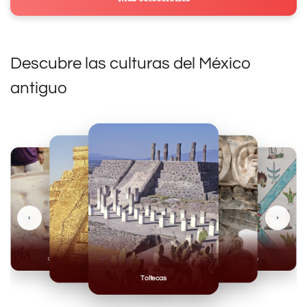
Descubre las culturas del México
antiguo
‹
›
Olmecas
Mexicas
Mayas
Mixteca
Toltecas