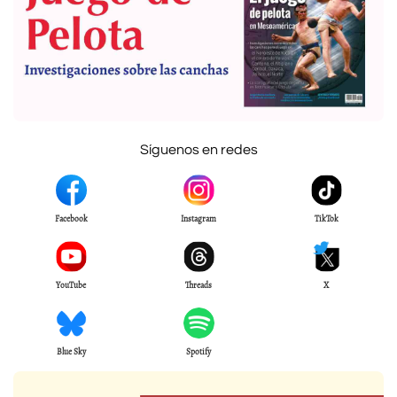
Síguenos en redes
Facebook
Instagram
TikTok
YouTube
Threads
X
Blue Sky
Spotify