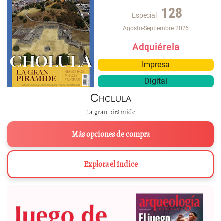
128
Especial
Agosto-Septiembre 2026
Adquiérela
Impresa
Digital
Cholula
La gran pirámide
Más opciones de compra
Explora el índice