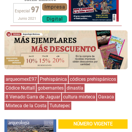
Impresa
97
Especial
Digital
Junio 2021
arqueomexE97
Prehispánica
códices prehispánicos
Códice Nuttall
gobernantes
dinastía
8 Venado Garra de Jaguar
cultura mixteca
Oaxaca
Mixteca de la Costa
Tututepec
NÚMERO VIGENTE