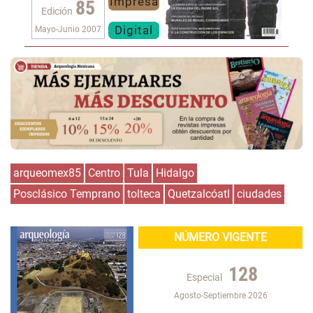
Impresa
85
Edición
Digital
Mayo-Junio 2007
arqueomex85
Centro
Tula
Hidalgo
Posclásico Temprano
tolteca
Quetzalcóatl
ciudades
NÚMERO VIGENTE
128
Especial
Agosto-Septiembre 2026