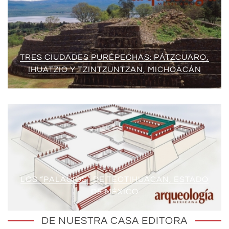
TRES CIUDADES PURÉPECHAS: PÁTZCUARO,
IHUATZIO Y TZINTZUNTZAN, MICHOACÁN
LOS “PALACIOS” DE TEOTIHUACAN, ESTADO
DE MÉXICO
DE NUESTRA CASA EDITORA