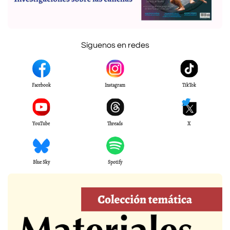
Síguenos en redes
Facebook
Instagram
TikTok
YouTube
Threads
X
Blue Sky
Spotify