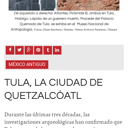
la,
De izquierda a derecha
: Atlantes; Pirámide B, ambos en Tula,
De
io
Hidalgo. Lápida de un guerrero muerto. Procede del Palacio
H
Quemado de Tula. se exhibe en el Museo Nacional de
Antropología.
Ant
aíces
Fotos: Oliver Santana / Raíces; : Marco Antonio Pacheco / Raíces
MÉXICO ANTIGUO
TULA, LA CIUDAD DE
QUETZALCÓATL
Durante las últimas tres décadas, las
investigaciones arqueológicas han confirmado que