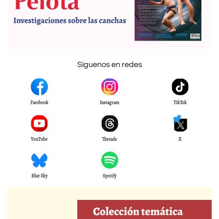
Síguenos en redes
Facebook
Instagram
TikTok
YouTube
Threads
X
Blue Sky
Spotify