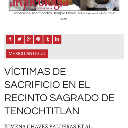
Cráneos de sacrificados, Templo Mayor.
Crá
DMC,
Fotos: Héctor Montaño / DMC,
INAH
MÉXICO ANTIGUO
VÍCTIMAS DE
SACRIFICIO EN EL
RECINTO SAGRADO DE
TENOCHTITLAN
XIMENA CHÁVEZ BALDERAS ET AL.