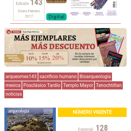
143
Edición
Enero-Febrero
Digital
2017
arqueomex143
sacrificio humano
Bioarqueología
mexica
Posclásico Tardío
Templo Mayor
Tenochtitlan
noticias
NÚMERO VIGENTE
128
Especial