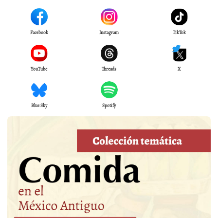
Facebook
Instagram
TikTok
YouTube
Threads
X
Blue Sky
Spotify