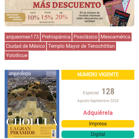
arqueomex173
Prehispánica
Posclásico
Mesoamérica
Ciudad de México
Templo Mayor de Tenochtitlan
Yolotlicue
NÚMERO VIGENTE
128
Especial
Agosto-Septiembre 2026
Adquiérela
Impresa
Digital