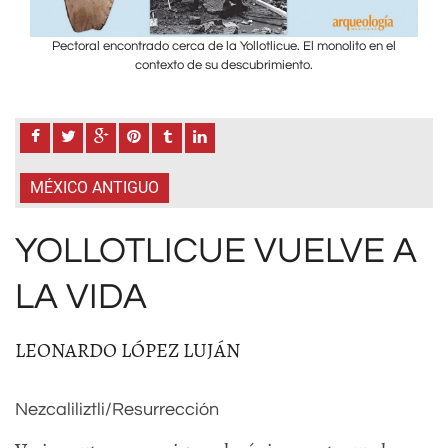
el
Pectoral encontrado cerca de la Yollotlicue. El monolito en el
P
contexto de su descubrimiento.
MÉXICO ANTIGUO
YOLLOTLICUE VUELVE A
LA VIDA
LEONARDO LÓPEZ LUJÁN
Nezcaliliztli/Resurrección