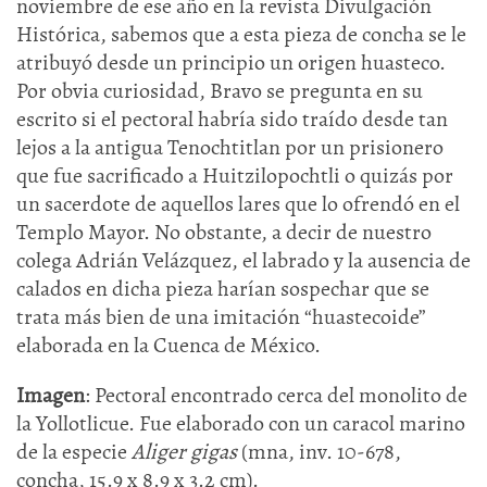
noviembre de ese año en la revista Divulgación
Histórica, sabemos que a esta pieza de concha se le
atribuyó desde un principio un origen huasteco.
Por obvia curiosidad, Bravo se pregunta en su
escrito si el pectoral habría sido traído desde tan
lejos a la antigua Tenochtitlan por un prisionero
que fue sacrificado a Huitzilopochtli o quizás por
un sacerdote de aquellos lares que lo ofrendó en el
Templo Mayor. No obstante, a decir de nuestro
colega Adrián Velázquez, el labrado y la ausencia de
calados en dicha pieza harían sospechar que se
trata más bien de una imitación “huastecoide”
elaborada en la Cuenca de México.
Imagen
: Pectoral encontrado cerca del monolito de
la Yollotlicue. Fue elaborado con un caracol marino
de la especie
Aliger gigas
(mna, inv. 10-678,
concha, 15.9 x 8.9 x 3.2 cm).