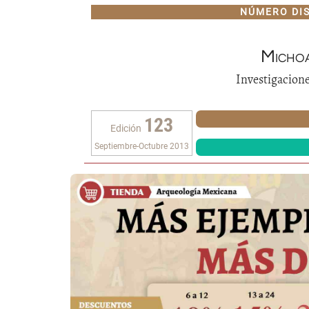
NÚMERO DI
Micho
Investigacione
123
Edición
Septiembre-Octubre 2013