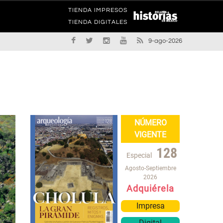
TIENDA IMPRESOS
TIENDA DIGITALES
9-ago-2026
NÚMERO
VIGENTE
128
Especial
Agosto-Septiembre
2026
Adquiérela
Impresa
Digital