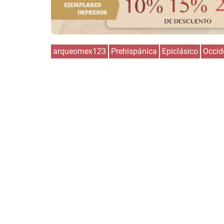
arqueomex123
Prehispánica
Epiclásico
Occid