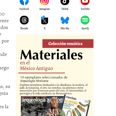
Facebook
Instagram
TikTok
YouTube
900
rente
ados
Threads
X
Blue Sky
Spotify
e
a por
onde
juego
s, su
goza
es la