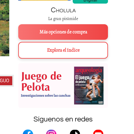
Cholula
La gran pirámide
Más opciones de compra
Explora el índice
Zaragoza, Michoacán, está en investigación, pero se sabe que 
IGUO
Síguenos en redes