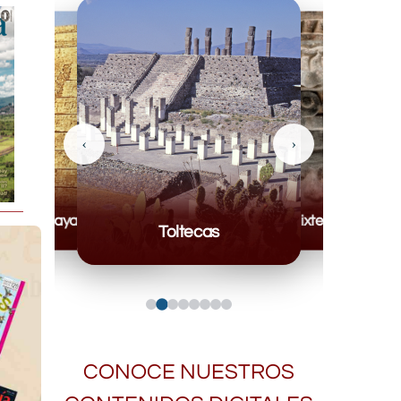
‹
›
Mayas
Mixteca
Toltecas
CONOCE NUESTROS