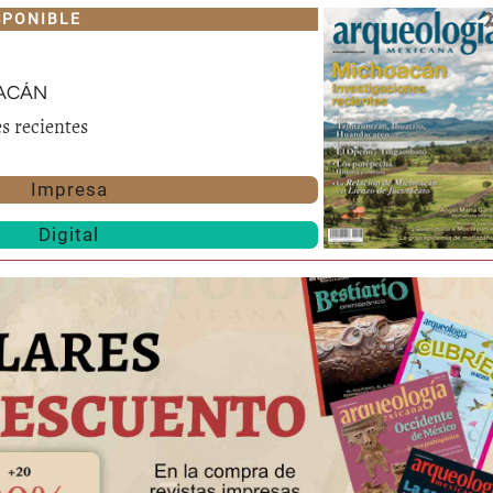
SPONIBLE
acán
s recientes
Impresa
Digital
Huasteca
Olmecas