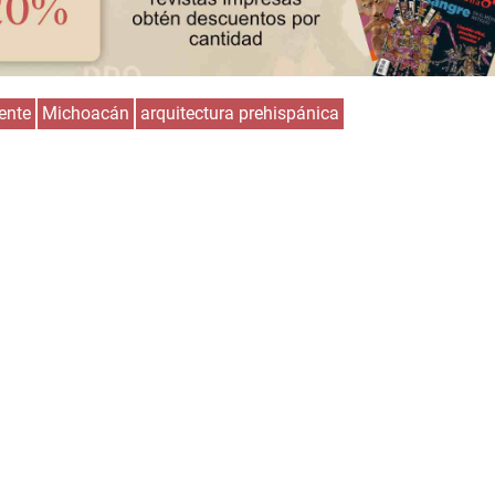
ente
Michoacán
arquitectura prehispánica