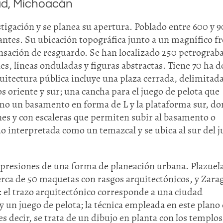
ad, Michoacán
stigación y se planea su apertura. Poblado entre 600 y 
antes. Su ubicación topográfica junto a un magnífico f
nsación de resguardo. Se han localizado 250 petrograb
es, líneas onduladas y figuras abstractas. Tiene 70 ha d
rquitectura pública incluye una plaza cerrada, delimitad
 oriente y sur; una cancha para el juego de pelota que
omo un basamento en forma de L y la plataforma sur, d
nes y con escaleras que permiten subir al basamento o
do interpretada como un temazcal y se ubica al sur del 
xpresiones de una forma de planeación urbana. Plazuela
cerca de 50 maquetas con rasgos arquitectónicos, y Zara
: el trazo arquitectónico corresponde a una ciudad
 un juego de pelota; la técnica empleada en este plano 
 decir, se trata de un dibujo en planta con los templos