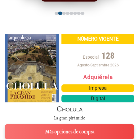
NÚMERO VIGENTE
128
Especial
Agosto-Septiembre 2026
Adquiérela
Impresa
Digital
Cholula
La gran pirámide
Más opciones de compra