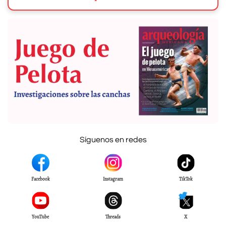
Síguenos en redes
Facebook
Instagram
TikTok
YouTube
Threads
X