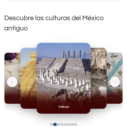
Descubre las culturas del México
antiguo
‹
›
Olmecas
Mexicas
Mayas
Mixteca
Toltecas