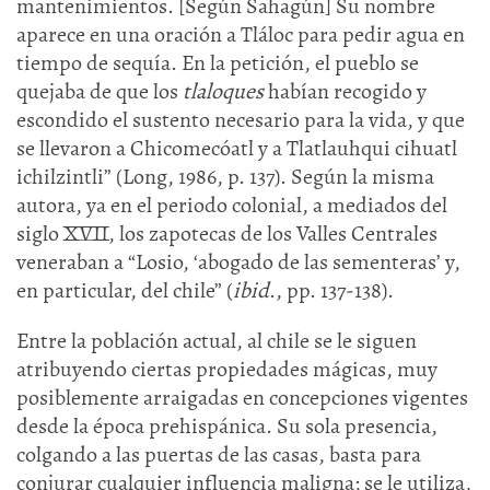
mantenimientos. [Según Sahagún] Su nombre
aparece en una oración a Tláloc para pedir agua en
tiempo de sequía. En la petición, el pueblo se
quejaba de que los
tlaloques
habían recogido y
escondido el sustento necesario para la vida, y que
se llevaron a Chicomecóatl y a Tlatlauhqui cihuatl
ichilzintli” (Long, 1986, p. 137). Según la misma
autora, ya en el periodo colonial, a mediados del
siglo XVII, los zapotecas de los Valles Centrales
veneraban a “Losio, ‘abogado de las sementeras’ y,
en particular, del chile” (
ibid
., pp. 137-138).
Entre la población actual, al chile se le siguen
atribuyendo ciertas propiedades mágicas, muy
posiblemente arraigadas en concepciones vigentes
desde la época prehispánica. Su sola presencia,
colgando a las puertas de las casas, basta para
conjurar cualquier influencia maligna; se le utiliza,