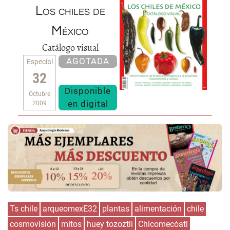
Los chiles de
México
Catálogo visual
AGOTADA
Especial
32
Disponible
Octubre
en digital
2009
Ts chile
arqueomexE32
plantas
alimentación
chile
cosmovisión
mitos
huey tozoztli
Chicomecóatl