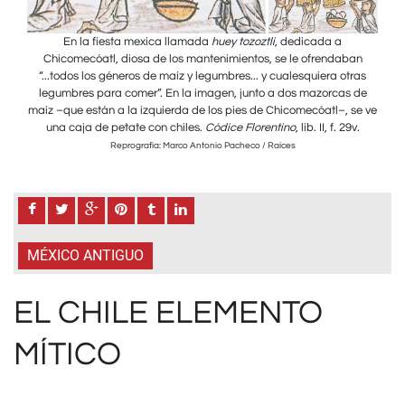
En la fiesta mexica llamada
huey tozoztli
, dedicada a
ban
Chicomecóatl, diosa de los mantenimientos, se le ofrendaban
Ch
tras
“...todos los géneros de maíz y legumbres... y cualesquiera otras
“..
 de
legumbres para comer”. En la imagen, junto a dos mazorcas de
le
se ve
maíz –que están a la izquierda de los pies de Chicomecóatl–, se ve
maíz
9v.
una caja de petate con chiles.
Códice Florentino
, lib. II, f. 29v.
u
Reprografía: Marco Antonio Pacheco / Raíces
MÉXICO ANTIGUO
EL CHILE ELEMENTO
MÍTICO