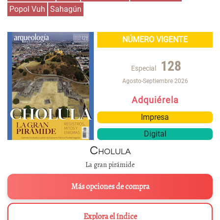
Popol Vuh
Sahagún
NÚMERO VIGENTE
128
Especial
Agosto-Septiembre 2026
Adquiérela
Impresa
Digital
Cholula
La gran pirámide
Más opciones de compra
Explora el índice