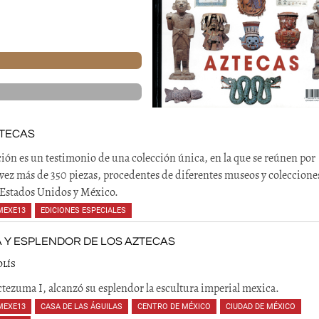
ZTECAS
ción es un testimonio de una colección única, en la que se reúnen por
vez más de 350 piezas, procedentes de diferentes museos y coleccione
Estados Unidos y México.
MEXE13
,
EDICIONES ESPECIALES
 Y ESPLENDOR DE LOS AZTECAS
OLÍS
ezuma I, alcanzó su esplendor la escultura imperial mexica.
MEXE13
,
CASA DE LAS ÁGUILAS
,
CENTRO DE MÉXICO
,
CIUDAD DE MÉXICO
,