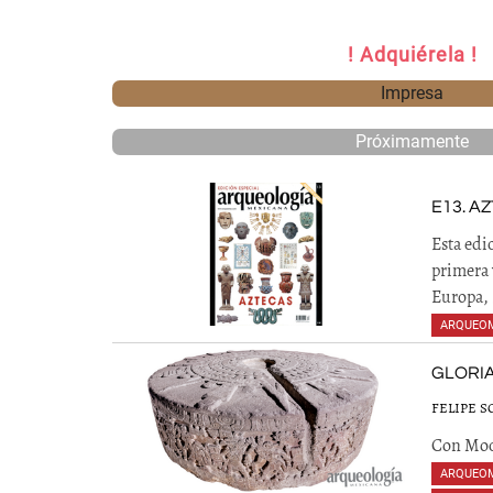
! Adquiérela !
Impresa
Próximamente
E13. A
Esta edi
primera 
Europa, 
ARQUEO
GLORIA
FELIPE S
Con Moct
ARQUEO