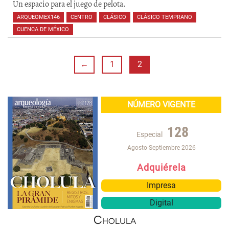
Un espacio para el juego de pelota.
ARQUEOMEX146
,
CENTRO
,
CLÁSICO
,
CLÁSICO TEMPRANO
,
CUENCA DE MÉXICO
,
,
,
,
←
1
2
NÚMERO VIGENTE
128
Especial
Agosto-Septiembre 2026
Adquiérela
Impresa
Digital
Cholula