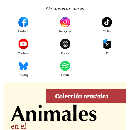
Síguenos en redes
Facebook
Instagram
TikTok
YouTube
Threads
X
Blue Sky
Spotify