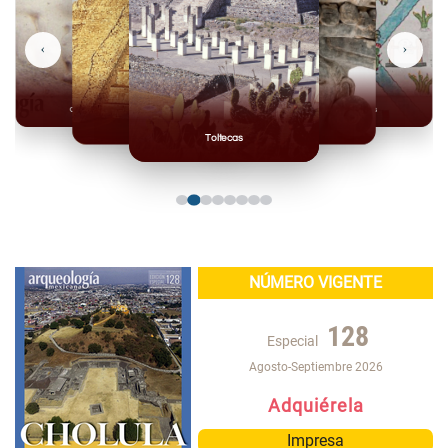
‹
›
Olmecas
Mexicas
Mayas
Mixteca
Toltecas
NÚMERO VIGENTE
128
Especial
Agosto-Septiembre 2026
Adquiérela
Impresa