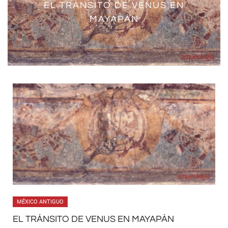
EL DESTINO EN LOS CÓDICES
COSMOGONÍA. UN UNIVERSO
EL TRÁNSITO DE VENUS EN
LA CONCEPCIÓN MAYA DEL
LIENZO DE TLAXCALA
CÓDICE COSPI
MAYAPÁN
COSMOS
ETERNO
MAYAS
MÉXICO ANTIGUO
EL TRÁNSITO DE VENUS EN MAYAPÁN