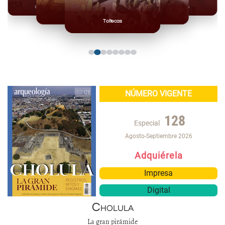
Olmecas
Mexicas
Mayas
Mixteca
Toltecas
NÚMERO VIGENTE
128
Especial
Agosto-Septiembre 2026
Adquiérela
Impresa
Digital
Cholula
La gran pirámide