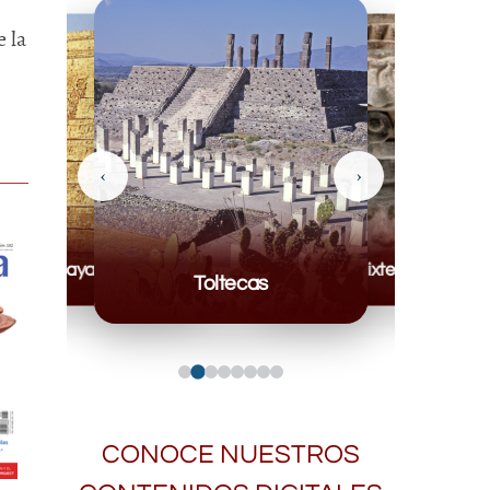
 la
‹
›
Mayas
Mixteca
Toltecas
CONOCE NUESTROS