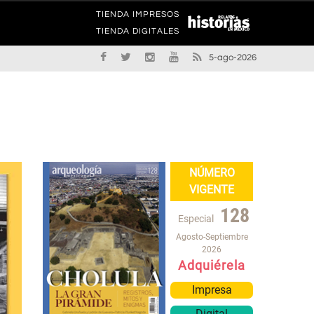
TIENDA IMPRESOS
TIENDA DIGITALES
5-ago-2026
NÚMERO
VIGENTE
128
Especial
Agosto-Septiembre
2026
Adquiérela
Impresa
Digital