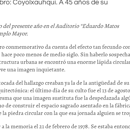
ibro: Coyolxauhqui. A 45 años de su
nio del presente año en el Auditorio “Eduardo Matos
mplo Mayor.
ibro conmemorativo da cuenta del efecto tan fecundo c
 hace poco menos de medio siglo. Sin haberlo sospecha
tructura urbana se encontró una enorme lápida circula
ieve una imagen inquietante.
ocada del hallazgo creaban ya la de la antigüedad de su
uitectónica: el último día de su culto fue el 13 de agost
edesma que una imagen sustituta fue la despedazada alg
 de construir el espacio sagrado asentado en la fábric
 la piedra circular con la que esa jornada alguien se tr
r a la memoria el 21 de febrero de 1978. Se estaba entonc