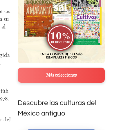
otras
a su
 al
ogida
,
Más colecciones
tiúh
978.
Descubre las culturas del
México antiguo
r del