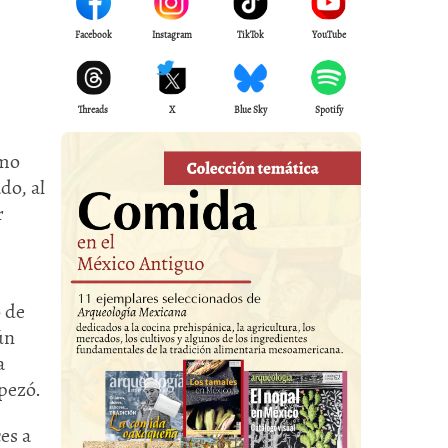
Facebook
Instagram
TikTok
YouTube
Threads
X
Blue Sky
Spotify
omo
do, al
r
o de
ún
a
opezó.
es a