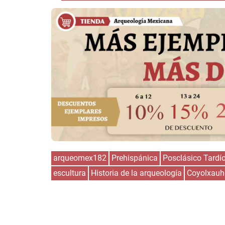
arqueomex182
Prehispánica
Posclásico Tardí
escultura
Historia de la arqueología
Coyolxauh