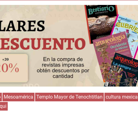
o
Mesoamérica
Templo Mayor de Tenochtitlan
cultura mexica
qui