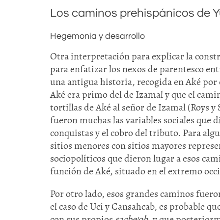
Los caminos prehispánicos de 
Hegemonía y desarrollo
Otra interpretación para explicar la cons
para enfatizar los nexos de parentesco entr
una antigua historia, recogida en Aké por 
Aké era primo del de Izamal y que el camin
tortillas de Aké al señor de Izamal (Roys 
fueron muchas las variables sociales que di
conquistas y el cobro del tributo. Para al
sitios menores con sitios mayores represe
sociopolíticos que dieron lugar a esos cam
función de Aké, situado en el extremo occi
Por otro lado, esos grandes caminos fueron
el caso de Ucí y Cansahcab, es probable q
con sus propios
sacbe’ob
, y que posteriorm