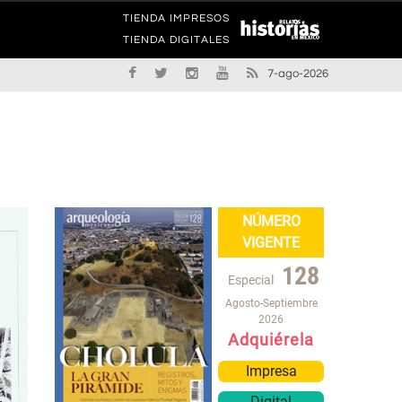
TIENDA IMPRESOS
TIENDA DIGITALES
7-ago-2026
NÚMERO
VIGENTE
128
Especial
Agosto-Septiembre
2026
Adquiérela
Impresa
Digital