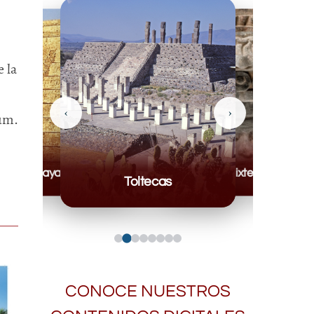
 la
‹
›
úm.
Mayas
Mixteca
Toltecas
CONOCE NUESTROS