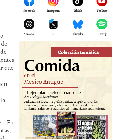
Facebook
Instagram
TikTok
YouTube
ho
Threads
X
Blue Sky
Spotify
 de
 de
lentes
ar que
nen
 la
es. En
ntas,
ado,