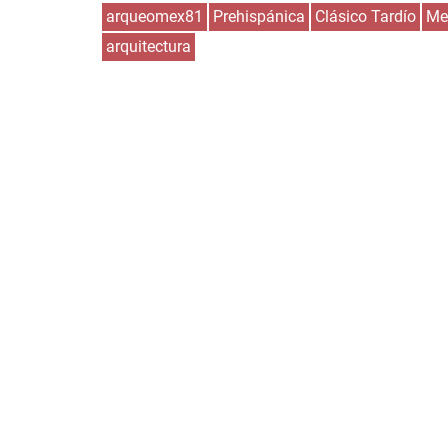
arqueomex81
Prehispánica
Clásico Tardío
Me
arquitectura