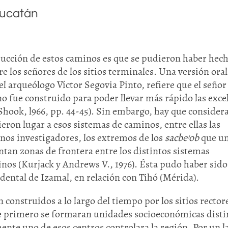
Yucatán
trucción de estos caminos es que se pudieron haber hec
e los señores de los sitios terminales. Una versión oral
el arqueólogo Víctor Segovia Pinto, refiere que el señor
o fue construido para poder llevar más rápido las exce
y Shook, l966, pp. 44-45). Sin embargo, hay que consider
eron lugar a esos sistemas de caminos, entre ellas las
gunos investigadores, los extremos de los
sacbe’ob
que u
ntan zonas de frontera entre los distintos sistemas
inos (Kurjack y Andrews V., 1976). Ésta pudo haber sido
dental de Izamal, en relación con Tihó (Mérida).
 construidos a lo largo del tiempo por los sitios rector
ue primero se formaran unidades socioeconómicas disti
ente uno de esos centros controlara la región. Por un l