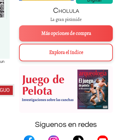
Cholula
La gran pirámide
Más opciones de compra
Explora el índice
 un
Los
sacbe’ob
, “caminos”, de la península de Yucatán.
INFORMACIÓN: R. 
sacbe’ob
.
DIBUJO Y FOTO: TOM
IGUO
Síguenos en redes