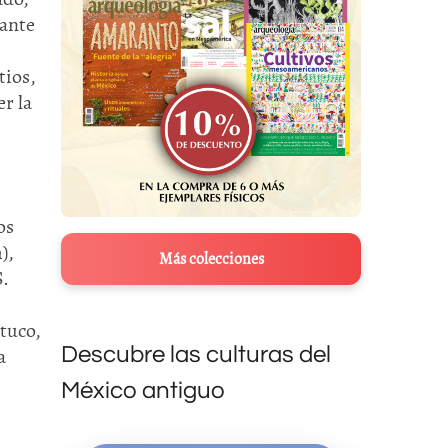
iante
tios,
r la
os
),
Más colecciones
S.
stuco,
Descubre las culturas del
a
México antiguo