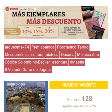
arqueomex74
Prehispánica
Posclásico Tardío
Mesoamérica
cultura mixteca
Oaxaca
Mixteca Alta
Códice Colombino-Becker
escritura
dinastía
8 Venado Garra de Jaguar
NÚMERO VIGENTE
128
Especial
Agosto-Septiembre 2026