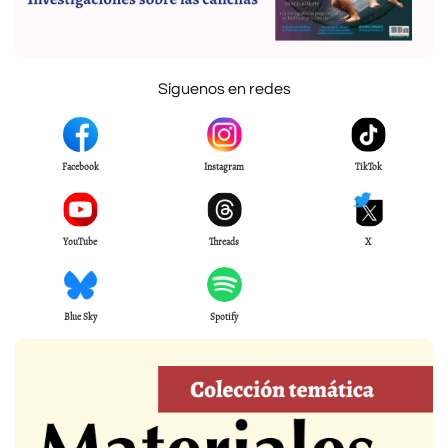
Síguenos en redes
Facebook
Instagram
TikTok
YouTube
Threads
X
Blue Sky
Spotify