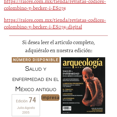
https://raices.com.mx/tienda/revistas-codices-
colombino-y-becker-i-ES074
https://raices.com.mx/tienda/revistas-codices-
colombino-y-becker-i-ES074-digital
Si desea leer el artículo completo,
adquiéralo en nuestra edición:
NÚMERO DISPONIBLE
Salud y
enfermedad en el
México antiguo
Impresa
74
Edición
Julio-Agosto
2005