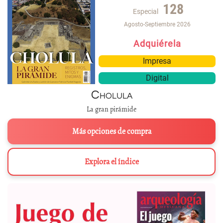
128
Especial
Agosto-Septiembre 2026
Adquiérela
Impresa
Digital
Cholula
La gran pirámide
Más opciones de compra
Explora el índice