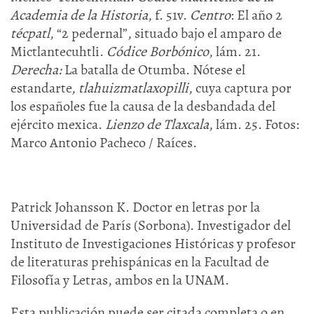
Academia de la Historia
, f. 51v.
Centro
: El año 2
técpatl
, “2 pedernal”, situado bajo el amparo de
Mictlantecuhtli.
Códice Borbónico
, lám. 21.
Derecha:
La batalla de Otumba. Nótese el
estandarte,
tlahuizmatlaxopilli
, cuya captura por
los españoles fue la causa de la desbandada del
ejército mexica.
Lienzo de Tlaxcala
, lám. 25. Fotos:
Marco Antonio Pacheco / Raíces.
Patrick Johansson K. Doctor en letras por la
Universidad de París (Sorbona). Investigador del
Instituto de Investigaciones Históricas y profesor
de literaturas prehispánicas en la Facultad de
Filosofía y Letras, ambos en la UNAM.
Esta publicación puede ser citada completa o en