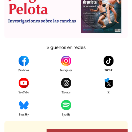
Síguenos en redes
Facebook
Instagram
TikTok
YouTube
Threads
X
Blue Sky
Spotify