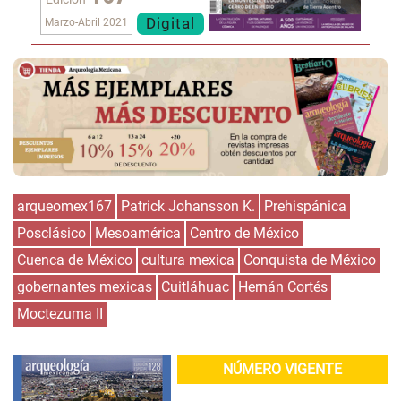
Digital
Marzo-Abril 2021
arqueomex167
Patrick Johansson K.
Prehispánica
Posclásico
Mesoamérica
Centro de México
Cuenca de México
cultura mexica
Conquista de México
gobernantes mexicas
Cuitláhuac
Hernán Cortés
Moctezuma II
NÚMERO VIGENTE