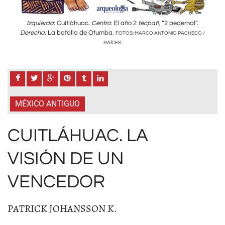
”.
Izquierda
: Cuitláhuac.
Centro
: El año 2
técpatl
, “2 pedernal”.
I
Derecha:
La batalla de Otumba.
Der
CO /
FOTOS: MARCO ANTONIO PACHECO /
RAÍCES.
MÉXICO ANTIGUO
CUITLÁHUAC. LA
VISIÓN DE UN
VENCEDOR
PATRICK JOHANSSON K.