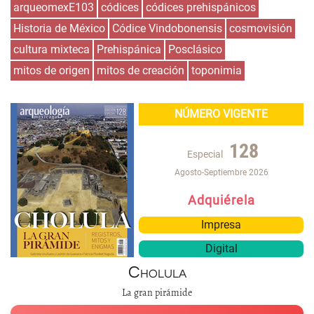
arqueomexE103
códices
códices prehispánicos
Historia de México
Códice Vindobonensis
cosmovisión
cultura mixteca
Prehispánica
Posclásico
mitos de origen
mitos de creación
toponimia
NÚMERO VIGENTE
128
Especial
Agosto-Septiembre 2026
Adquiérela
Impresa
Digital
Cholula
La gran pirámide