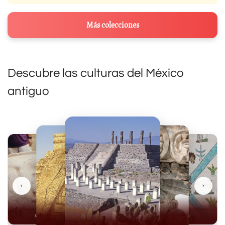
Más colecciones
Descubre las culturas del México
antiguo
‹
›
Olmecas
Mexicas
Mayas
Mixteca