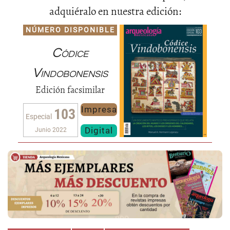
adquiéralo en nuestra edición:
NÚMERO DISPONIBLE
Códice
Vindobonensis
Edición facsimilar
Impresa
103
Especial
Digital
Junio 2022