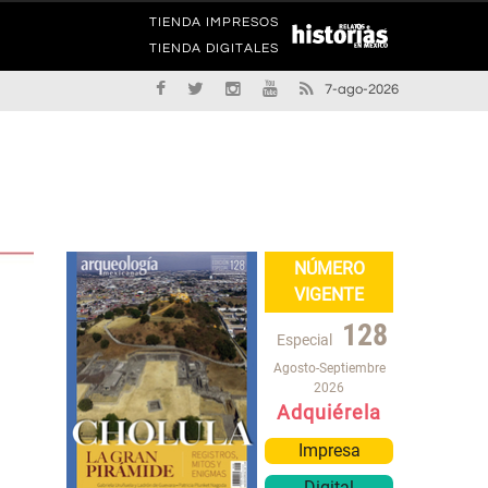
TIENDA IMPRESOS
TIENDA DIGITALES
7-ago-2026
NÚMERO
VIGENTE
128
Especial
Agosto-Septiembre
2026
Adquiérela
Impresa
Digital