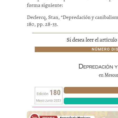
forma siguiente:
Declercq, Stan, “Depredación y canibalis
180, pp. 28-33.
Si desea leer el artícu
NÚMERO DI
Depredación y
en Mesoa
180
Edición
Mayo-Junio 2023