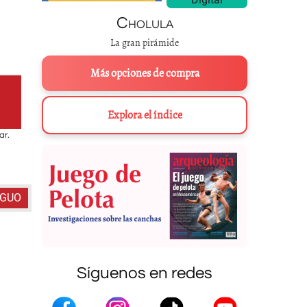
Cholula
La gran pirámide
Más opciones de compra
Explora el índice
ar.
La cueva como entrada de la tierra devoradora.
Códice de Tepetlaoz
Códice Vatica
IGUO
Síguenos en redes