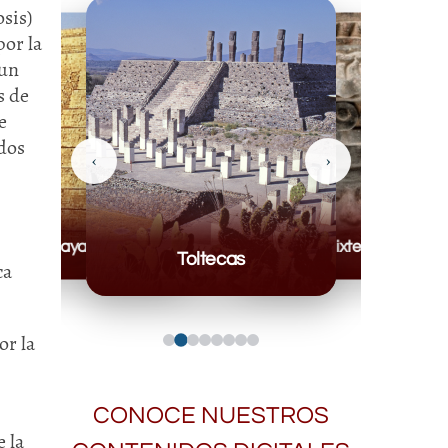
sis)
or la
 un
s de
e
idos
‹
›
Mayas
Mixteca
Toltecas
ca
or la
CONOCE NUESTROS
 la