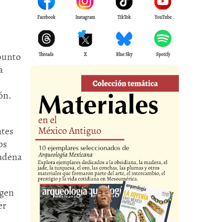
Facebook
Instagram
TikTok
YouTube
 punto
Threads
X
Blue Sky
Spotify
a
ón.
ntes
os
cadena
ngen
er