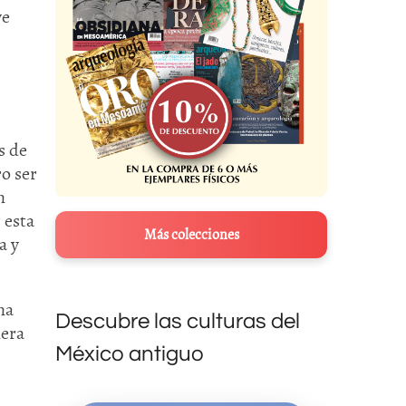
ye
s de
o ser
n
 esta
Más colecciones
a y
na
Descubre las culturas del
nera
México antiguo