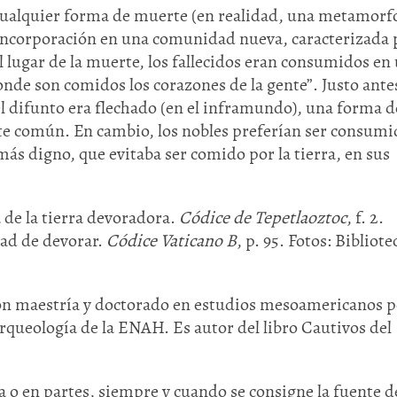
cualquier forma de muerte (en realidad, una metamorfo
ncorporación en una comunidad nueva, caracterizada p
 lugar de la muerte, los fallecidos eran consumidos en
onde son comidos los corazones de la gente”. Justo ante
el difunto era flechado (en el inframundo), una forma d
ente común. En cambio, los nobles preferían ser consum
más digno, que evitaba ser comido por la tierra, en sus
Huasteca
Olmecas
de la tierra devoradora.
Códice de Tepetlaoztoc
, f. 2.
idad de devorar.
Códice Vaticano B
, p. 95. Fotos: Bibliote
n maestría y doctorado en estudios mesoamericanos p
queología de la ENAH. Es autor del libro Cautivos del
 o en partes, siempre y cuando se consigne la fuente de