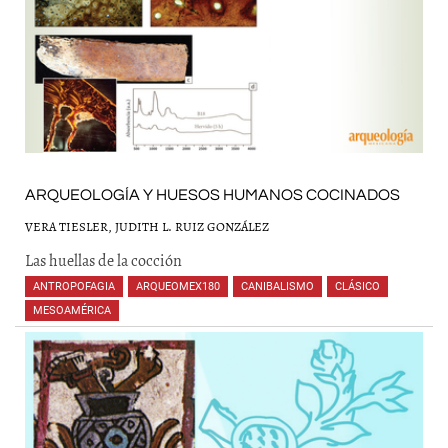
ARQUEOLOGÍA Y HUESOS HUMANOS COCINADOS
VERA TIESLER, JUDITH L. RUIZ GONZÁLEZ
Las huellas de la cocción
ANTROPOFAGIA
,
ARQUEOMEX180
,
CANIBALISMO
,
CLÁSICO
,
MESOAMÉRICA
,
,
,
,
,