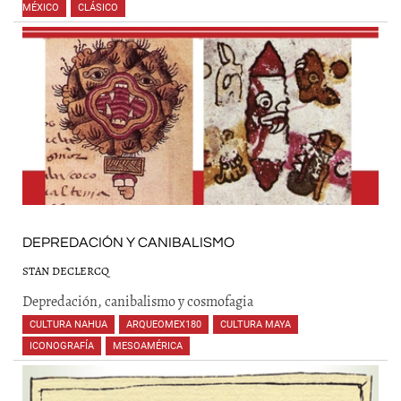
MÉXICO
,
CLÁSICO
,
,
,
,
,
,
,
,
,
,
DEPREDACIÓN Y CANIBALISMO
STAN DECLERCQ
Depredación, canibalismo y cosmofagia
CULTURA NAHUA
,
ARQUEOMEX180
,
CULTURA MAYA
,
ICONOGRAFÍA
,
MESOAMÉRICA
,
,
,
,