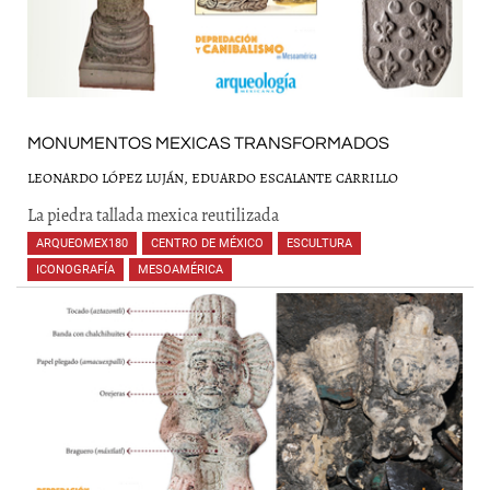
MONUMENTOS MEXICAS TRANSFORMADOS
LEONARDO LÓPEZ LUJÁN, EDUARDO ESCALANTE CARRILLO
La piedra tallada mexica reutilizada
ARQUEOMEX180
,
CENTRO DE MÉXICO
,
ESCULTURA
,
ICONOGRAFÍA
,
MESOAMÉRICA
,
,
,
,