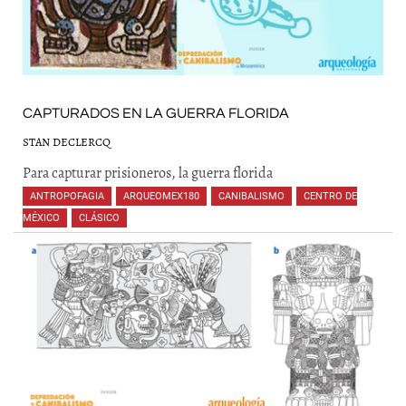
CAPTURADOS EN LA GUERRA FLORIDA
STAN DECLERCQ
Para capturar prisioneros, la guerra florida
ANTROPOFAGIA
,
ARQUEOMEX180
,
CANIBALISMO
,
CENTRO DE
MÉXICO
,
CLÁSICO
,
,
,
,
,
,
,
,
,