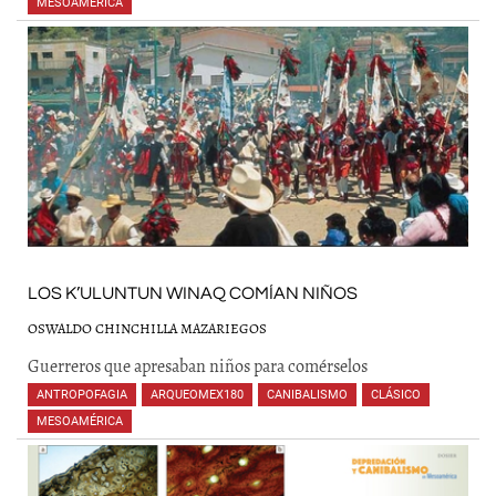
MESOAMÉRICA
,
,
,
,
,
LOS K’ULUNTUN WINAQ COMÍAN NIÑOS
OSWALDO CHINCHILLA MAZARIEGOS
Guerreros que apresaban niños para comérselos
ANTROPOFAGIA
,
ARQUEOMEX180
,
CANIBALISMO
,
CLÁSICO
,
MESOAMÉRICA
,
,
,
,
,