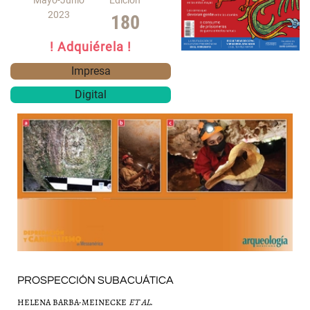
Mayo-Junio
Edición
2023
180
! Adquiérela !
Impresa
Digital
PROSPECCIÓN SUBACUÁTICA
HELENA BARBA-MEINECKE
ET AL
.