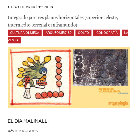
HUGO HERRERA TORRES
Integrado por tres planos horizontales (superior celeste,
intermedio terrenal e inframundo)
CULTURA OLMECA
,
ARQUEOMEX180
,
GOLFO
,
ICONOGRAFÍA
,
LA
VENTA
,
,
,
,
,
,
EL DÍA MALINALLI
XAVIER NOGUEZ