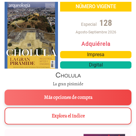
NÚMERO VIGENTE
128
Especial
Agosto-Septiembre 2026
Adquiérela
Impresa
Digital
Cholula
La gran pirámide
Más opciones de compra
Explora el índice