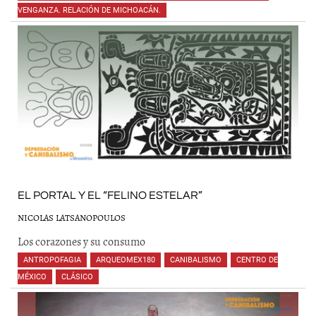
VENGANZA. RELACIÓN DE MICHOACÁN.
EL PORTAL Y EL “FELINO ESTELAR”
NICOLAS LATSANOPOULOS
Los corazones y su consumo
ANTROPOFAGIA
,
ARQUEOMEX180
,
CANIBALISMO
,
CENTRO DE
MÉXICO
,
CLÁSICO
,
,
,
,
,
,
,
,
,
,