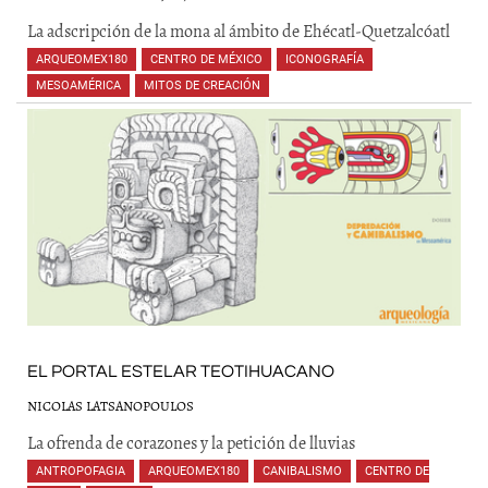
La adscripción de la mona al ámbito de Ehécatl-Quetzalcóatl
ARQUEOMEX180
,
CENTRO DE MÉXICO
,
ICONOGRAFÍA
,
MESOAMÉRICA
,
MITOS DE CREACIÓN
,
,
,
EL PORTAL ESTELAR TEOTIHUACANO
NICOLAS LATSANOPOULOS
La ofrenda de corazones y la petición de lluvias
ANTROPOFAGIA
,
ARQUEOMEX180
,
CANIBALISMO
,
CENTRO DE