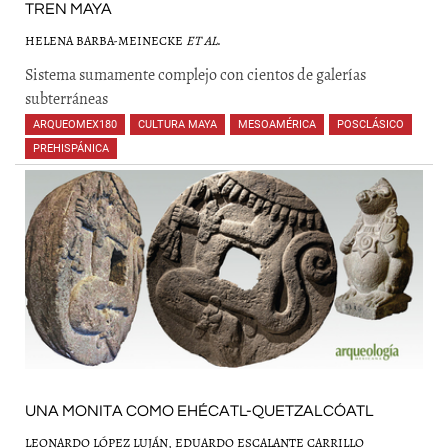
TREN MAYA
HELENA BARBA-MEINECKE
ET AL
.
Sistema sumamente complejo con cientos de galerías
subterráneas
ARQUEOMEX180
,
CULTURA MAYA
,
MESOAMÉRICA
,
POSCLÁSICO
,
PREHISPÁNICA
,
,
UNA MONITA COMO EHÉCATL-QUETZALCÓATL
LEONARDO LÓPEZ LUJÁN, EDUARDO ESCALANTE CARRILLO