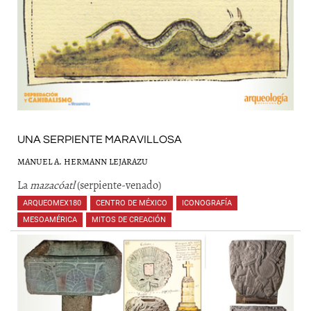
UNA SERPIENTE MARAVILLOSA
MANUEL A. HERMANN LEJARAZU
La
mazacóatl
(serpiente-venado)
ARQUEOMEX180
,
CENTRO DE MÉXICO
,
ICONOGRAFÍA
,
MESOAMÉRICA
,
MITOS DE CREACIÓN
,
,
,