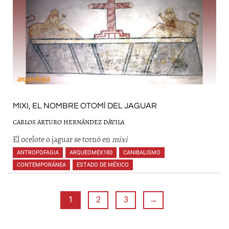
MIXI, EL NOMBRE OTOMÍ DEL JAGUAR
CARLOS ARTURO HERNÁNDEZ DÁVILA
El ocelote o jaguar se tornó en
mixi
ANTROPOFAGIA
,
ARQUEOMEX180
,
CANIBALISMO
,
CONTEMPORÁNEA
,
ESTADO DE MÉXICO
,
,
1
2
3
→