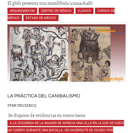
El glifo presenta una mandíbula (
camachalli
)
ARQUEOMEX180
,
CENTRO DE MÉXICO
,
CLÁSICO
,
CUENCA DE
MÉXICO
,
ESTADO DE MÉXICO
,
,
,
,
,
,
,
,
,
LA PRÁCTICA DEL CANIBALISMO
STAN DECLERCQ
Se dispone de evidencias en restos óseos
A LA IZQUIERDA DE LA IMAGEN SE APRECIA UNA OLLA EN LA QUE SE CUECE
UN CUERPO DURANTE UNA BATALLA. UN SACERDOTE ES COCIDO POR