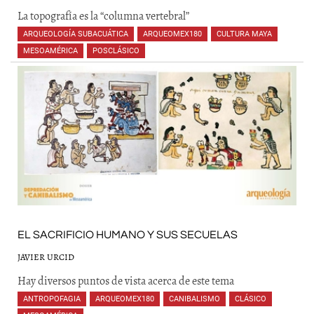
La topografía es la “columna vertebral”
ARQUEOLOGÍA SUBACUÁTICA
,
ARQUEOMEX180
,
CULTURA MAYA
,
MESOAMÉRICA
,
POSCLÁSICO
,
EL SACRIFICIO HUMANO Y SUS SECUELAS
JAVIER URCID
Hay diversos puntos de vista acerca de este tema
ANTROPOFAGIA
,
ARQUEOMEX180
,
CANIBALISMO
,
CLÁSICO
,