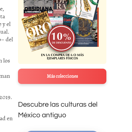
e,
sta
 y el
ual.
– del
n los
laman
Más colecciones
 2019.
Descubre las culturas del
México antiguo
dad en