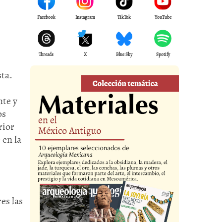
Facebook
Instagram
TikTok
YouTube
Threads
X
Blue Sky
Spotify
sta.
nte y
os
rior
 en la
es las