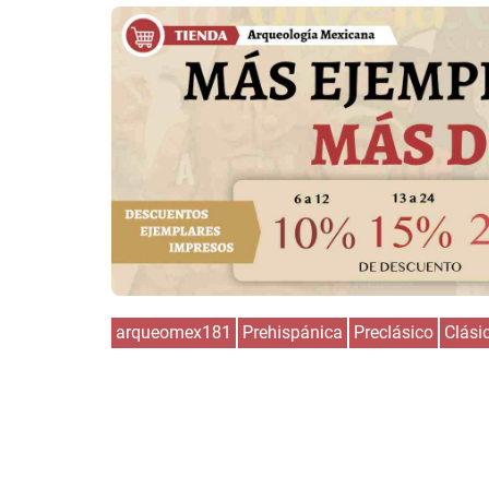
arqueomex181
Prehispánica
Preclásico
Clási