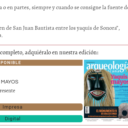
 o en partes, siempre y cuando se consigne la fuente de
en de San Juan Bautista entre los yaquis de Sonora”,
9.
lo completo, adquiéralo en nuestra edición:
SPONIBLE
Huasteca
Olmecas
 mayos
resente
Impresa
Digital