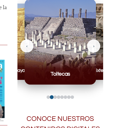
 la
‹
›
Mayas
Mixteca
Toltecas
CONOCE NUESTROS