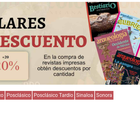
co
Posclásico
Posclásico Tardío
Sinaloa
Sonora