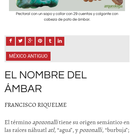
on
Pectoral con un sapo y collar con 29 cuentas y colgante con
P
cabeza de pato de ámbar.
MÉXICO ANTIGUO
EL NOMBRE DEL
ÁMBAR
FRANCISCO RIQUELME
El término
apozonalli
tiene su origen semántico en
las raíces náhuatl
atl
, “agua”, y
pozonalli
, “burbuja”;