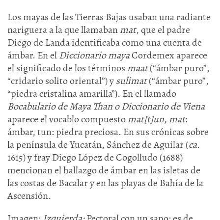
Los mayas de las Tierras Bajas usaban una radiante
nariguera a la que llamaban
mat
, que el padre
Diego de Landa identificaba como una cuenta de
ámbar. En el
Diccionario maya
Cordemex aparece
el significado de los términos
maat
(“ámbar puro”,
“cridario solito oriental”) y
sulimat
(“ámbar puro”,
“piedra cristalina amarilla”). En el llamado
Bocabulario de Maya Than o Diccionario de Viena
aparece el vocablo compuesto
mat[t]un
,
mat
:
ámbar, tun: piedra preciosa. En sus crónicas sobre
la península de Yucatán, Sánchez de Aguilar (
ca
.
1615) y fray Diego López de Cogolludo (1688)
mencionan el hallazgo de ámbar en las isletas de
las costas de Bacalar y en las playas de Bahía de la
Ascensión.
Imagen:
Izquierda:
Pectoral con un sapo; es de