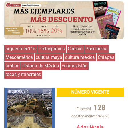
arqueomex115
Prehispánica
Clásico
Posclásico
Mesoamérica
cultura maya
cultura mexica
Chiapas
ámbar
Historia de México
cosmovisión
rocas y minerales
NÚMERO VIGENTE
128
Especial
Agosto-Septiembre 2026
Adquiérela