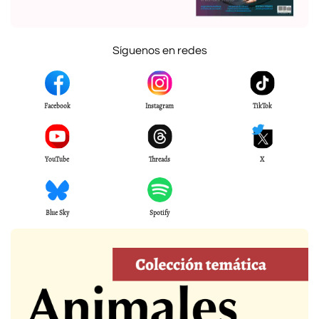
Síguenos en redes
Facebook
Instagram
TikTok
YouTube
Threads
X
Blue Sky
Spotify