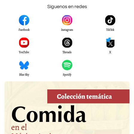
Síguenos en redes
Facebook
Instagram
TikTok
YouTube
Threads
X
Blue Sky
Spotify