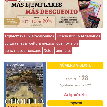
arqueomex125
Prehispánica
Posclásico
Mesoamérica
cultura maya
cultura mexica
cosmovisión
perro mesoamericano
Xólotl
animales
NÚMERO VIGENTE
128
Especial
Agosto-Septiembre 2026
Adquiérela
Impresa