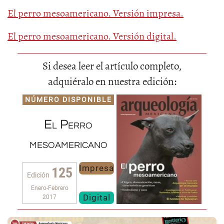
El perro mesoamericano. Versión impresa.
El perro mesoamericano. Versión digital.
Si desea leer el artículo completo,
adquiéralo en nuestra edición:
NÚMERO DISPONIBLE
El Perro
mesoamericano
Impresa
125
Edición
Enero-Febrero
Digital
2017