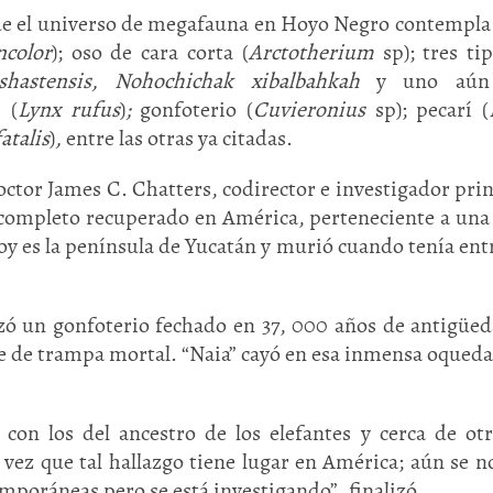
e el universo de megafauna en Hoyo Negro contempla
color
); oso de cara corta (
Arctotherium
sp); tres ti
shastensis, Nohochichak xibalbahkah
y uno aún 
 (
Lynx rufus
)
;
gonfoterio (
Cuvieronius
sp); pecarí (
atalis
)
,
entre las otras ya citadas.
doctor James C. Chatters, codirector e investigador prin
s completo recuperado en América, perteneciente a una
hoy es la península de Yucatán y murió cuando tenía entr
Huasteca
Olmecas
lizó un gonfoterio fechado en 37, 000 años de antigüed
e de trampa mortal. “Naia” cayó en esa inmensa oqueda
con los del ancestro de los elefantes y cerca de ot
 vez que tal hallazgo tiene lugar en América; aún se n
mporáneas pero se está investigando”, finalizó.