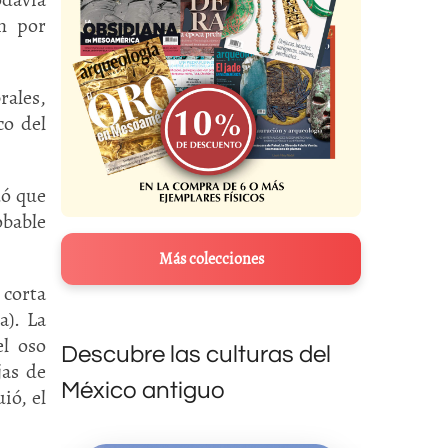
ún por
rales,
co del
dó que
obable
Más colecciones
corta
a). La
el oso
Descubre las culturas del
jas de
México antiguo
ió, el