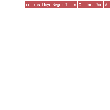
noticias
Hoyo Negro
Tulum
Quintana Roo
Ar