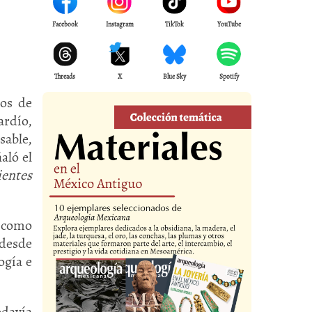
Facebook
Instagram
TikTok
YouTube
Threads
X
Blue Sky
Spotify
os de
ardío,
sable,
aló el
ientes
, como
 desde
ogía e
odavía