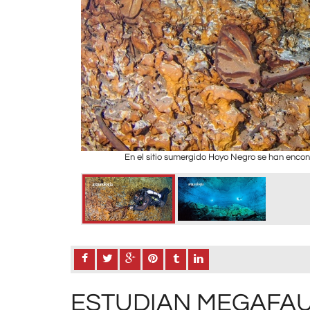
En el sitio sumergido Hoyo Negro se han encon
INAH-SAS.
ESTUDIAN MEGAFAU