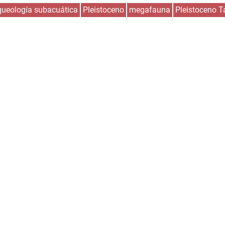
queología subacuática
Pleistoceno
megafauna
Pleistoceno T