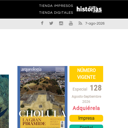
TIENDA IMPRESOS
TIENDA DIGITALES
7-ago-2026
NÚMERO
VIGENTE
128
Especial
Agosto-Septiembre
2026
Adquiérela
Impresa
Digital