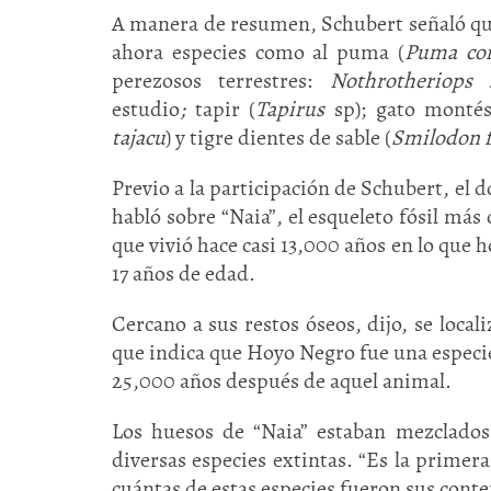
A manera de resumen, Schubert señaló qu
ahora especies como al puma (
Puma con
perezosos terrestres:
Nothrotheriops 
estudio
;
tapir (
Tapirus
sp); gato montés
tajacu
) y tigre dientes de sable (
Smilodon f
Previo a la participación de Schubert, el 
habló sobre “Naia”, el esqueleto fósil má
que vivió hace casi 13,000 años en lo que 
17 años de edad.
Cercano a sus restos óseos, dijo, se loca
que indica que Hoyo Negro fue una especi
25,000 años después de aquel animal.
Los huesos de “Naia” estaban mezclados 
diversas especies extintas. “Es la primera
cuántas de estas especies fueron sus conte