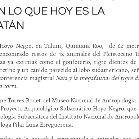
N LO QUE HOY ES LA
ATÁN
 Hoyo Negro, en Tulum, Quintana Roo, de 62 metr
ncontrado restos de 42 animales del Pleistoceno T
las ya extintas como el gonfoterio, tigre dientes de 
rctino y un cánido parecido al lobo sudamericano, señ
 conferencia magistral
Naia y la megafauna: del tigre d
a corta.
aime Torres Bodet del Museo Nacional de Antropología
el Proyecto Arqueológico Subacuático Hoyo Negro, que
eología Subacuática del Instituto Nacional de Antropol
óloga Pilar Luna Erreguerena.
izados en la oquedad corresponde a animales que t