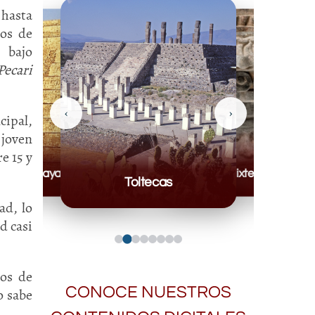
 hasta
pos de
bajo
Pecari
‹
›
cipal,
 joven
e 15 y
Mayas
Mixteca
Toltecas
ad, lo
d casi
ros de
CONOCE NUESTROS
o sabe