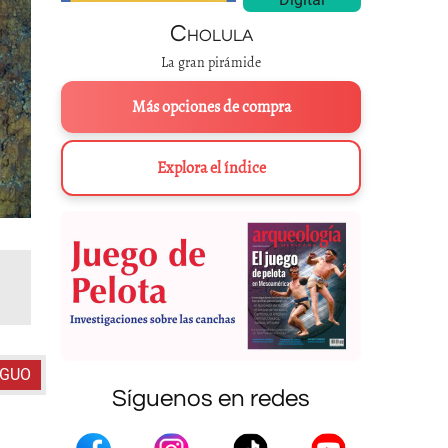
Cholula
La gran pirámide
Más opciones de compra
Explora el índice
Estudian megafauna del Pleistoceno Tardío que vivió en lo 
IGUO
Síguenos en redes