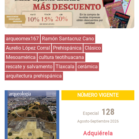
arqueomex167
Ramón Santacruz Cano
Aurelio López Corral
Prehispánica
Clásico
Mesoamérica
cultura teotihuacana
rescate y salvamento
Tlaxcala
cerámica
arquitectura prehispánica
NÚMERO VIGENTE
128
Especial
Agosto-Septiembre 2026
Adquiérela