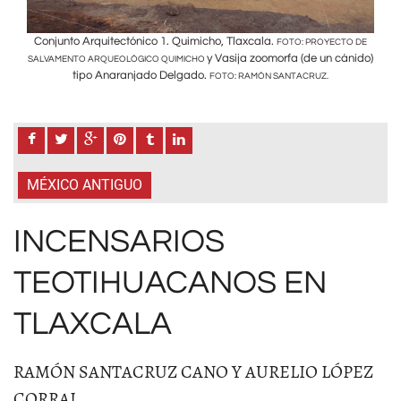
Conjunto Arquitectónico 1. Quimicho, Tlaxcala.
Con
O DE
FOTO: PROYECTO DE
nido)
y Vasija zoomorfa (de un cánido)
SALVAMENTO ARQUEOLÓGICO QUIMICHO
SALV
tipo Anaranjado Delgado.
FOTO: RAMÓN SANTACRUZ.
MÉXICO ANTIGUO
INCENSARIOS
TEOTIHUACANOS EN
TLAXCALA
RAMÓN SANTACRUZ CANO Y AURELIO LÓPEZ
CORRAL