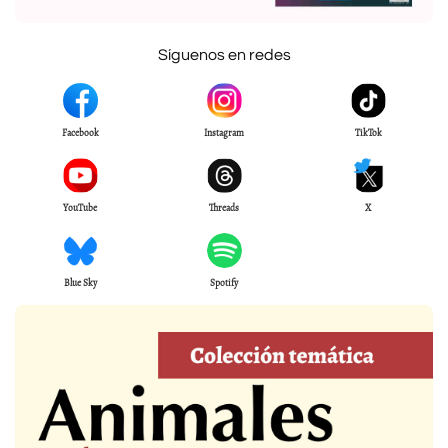
Síguenos en redes
Facebook
Instagram
TikTok
YouTube
Threads
X
Blue Sky
Spotify