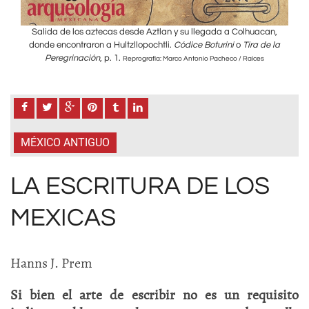
an,
Salida de los aztecas desde Aztlan y su llegada a Colhuacan,
Sa
e la
donde encontraron a Hultzllopochtli.
Códice Boturini
o
Tira de la
don
Peregrinación
, p. 1.
Reprografía: Marco Antonio Pacheco / Raíces
MÉXICO ANTIGUO
LA ESCRITURA DE LOS
MEXICAS
Hanns J. Prem
Si bien el arte de escribir no es un requisito