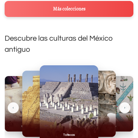
Más colecciones
Descubre las culturas del México
antiguo
‹
›
Olmecas
Mexicas
Mayas
Mixteca
Toltecas