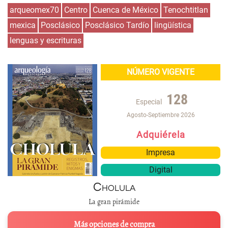
arqueomex70
Centro
Cuenca de México
Tenochtitlan
mexica
Posclásico
Posclásico Tardío
lingüística
lenguas y escrituras
NÚMERO VIGENTE
128
Especial
Agosto-Septiembre 2026
Adquiérela
Impresa
Digital
Cholula
La gran pirámide
Más opciones de compra