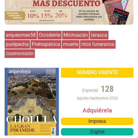
arqueomex58
Occidente
Michoacán
tarasca
purépecha
Prehispánica
muerte
ritos funerarios
cosmovisión
NÚMERO VIGENTE
128
Especial
Agosto-Septiembre 2026
Adquiérela
Impresa
Digital