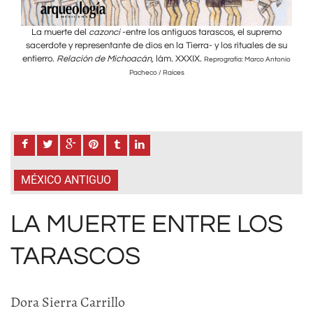
emo
La muerte del
cazonci
-entre los antiguos tarascos, el supremo
La
de su
sacerdote y representante de dios en la Tierra- y los rituales de su
sace
entierro.
Relación de Michoacán,
lám. XXXIX.
entie
ntonio
Reprografía: Marco Antonio
Pacheco / Raíces
MÉXICO ANTIGUO
LA MUERTE ENTRE LOS
TARASCOS
Dora Sierra Carrillo