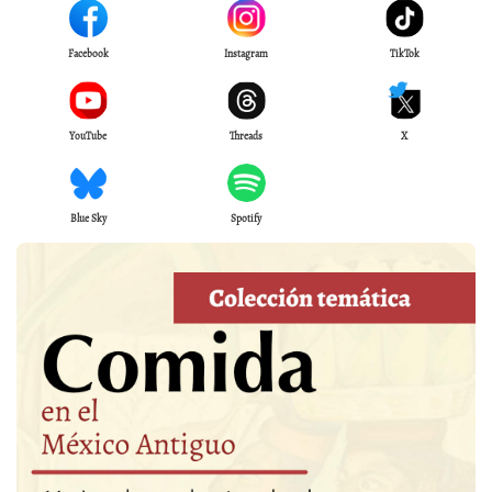
Facebook
Instagram
TikTok
YouTube
Threads
X
Blue Sky
Spotify