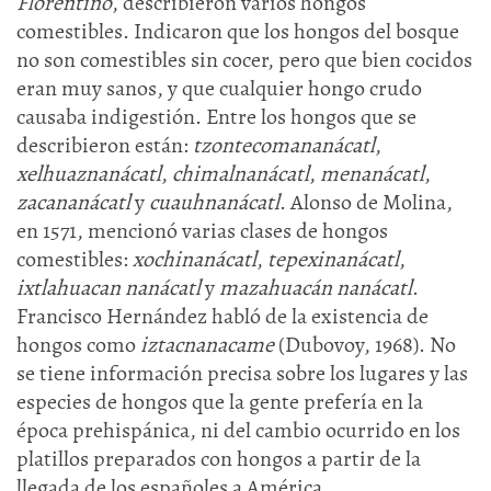
Florentino
, describieron varios hongos
comestibles. Indicaron que los hongos del bosque
no son comestibles sin cocer, pero que bien cocidos
eran muy sanos, y que cualquier hongo crudo
causaba indigestión. Entre los hongos que se
describieron están:
tzontecomananácatl
,
xelhuaznanácatl
,
chimalnanácatl
,
menanácatl
,
zacananácatl
y
cuauhnanácatl
. Alonso de Molina,
en 1571, mencionó varias clases de hongos
comestibles:
xochinanácatl
,
tepexinanácatl
,
ixtlahuacan
nanácatl
y
mazahuacán nanácatl
.
Francisco Hernández habló de la existencia de
hongos como
iztacnanacame
(Dubovoy, 1968). No
se tiene información precisa sobre los lugares y las
especies de hongos que la gente prefería en la
época prehispánica, ni del cambio ocurrido en los
platillos preparados con hongos a partir de la
llegada de los españoles a América.