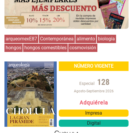
arqueomexE87
Contemporánea
alimento
biología
hongos
hongos comestibles
cosmovisión
NÚMERO VIGENTE
128
Especial
Agosto-Septiembre 2026
Adquiérela
Impresa
Digital