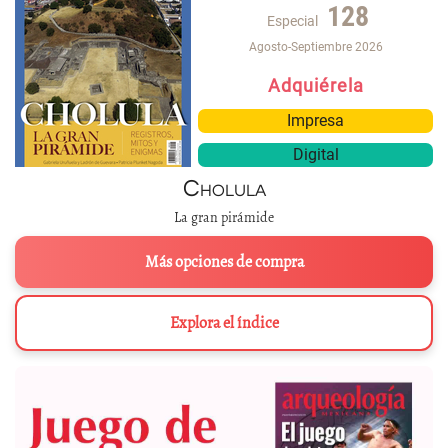
128
Especial
Agosto-Septiembre 2026
Adquiérela
Impresa
Digital
Cholula
La gran pirámide
Más opciones de compra
Explora el índice