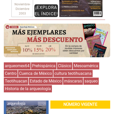
Noviembre-
¡EXPLORA
Diciembre
EL ÍNDICE!
2003
arqueomex64
Prehispánica
Clásico
Mesoamérica
Centro
Cuenca de México
cultura teotihuacana
Teotihuacan
Estado de México
máscaras
saqueo
Historia de la arqueología
NÚMERO VIGENTE