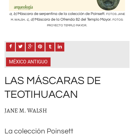
a, b)
Máscara de serpentina de la colección de Poinsett.
a, b)
: JANE
FOTOS: JANE
.
c, d)
Máscara de la Ofrenda 82 del Templo Mayor.
TOS:
M. WALSH
FOTOS:
M. W
PROYECTO TEMPLO MAYOR.
MÉXICO ANTIGUO
LAS MÁSCARAS DE
TEOTIHUACAN
JANE M. WALSH
La colección Poinsett