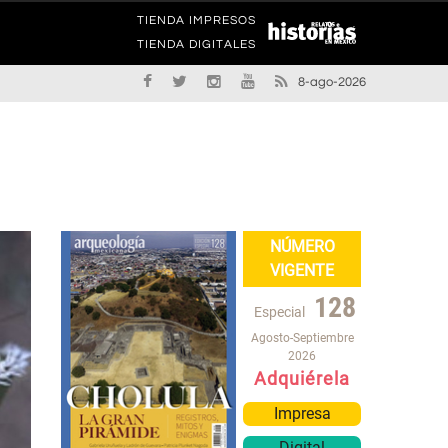
TIENDA IMPRESOS
TIENDA DIGITALES
8-ago-2026
NÚMERO
VIGENTE
128
Especial
Agosto-Septiembre
2026
Adquiérela
Impresa
Digital