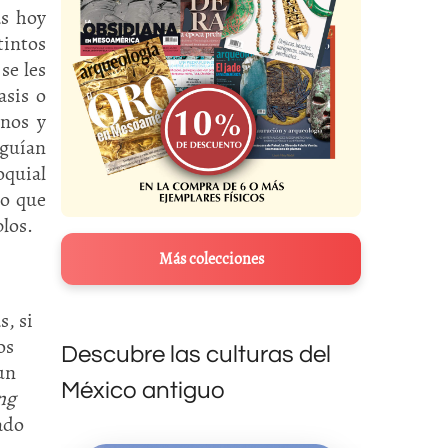
as hoy
tintos
se les
asis o
inos y
 guían
oquial
to que
blos.
Más colecciones
s, si
os
Descubre las culturas del
un
México antiguo
ng
ado