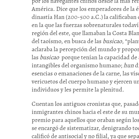
por los navegantes chinos desde la más re
América. Dice que los emperadores de la é
dinastía Han (200-500 a.C.) la calificaban
en la que las fuerzas sobrenaturales todav
región del este, que llamaban la Costa Blan
del taoísmo, en busca de las
busicao
, “pla
aclaraba la percepción del mundo y proporc
las
busicao
porque tenían la capacidad de 
intangibles del organismo humano;
hun
di
esencias o emanaciones de la carne, las vís
vericuetos del cuerpo humano y ejercen una
individuos y les permite la plenitud.
Cuentan los antiguos cronistas que, pasad
inmigrantes chinos hacia el este de su mu
premio para aquellos que oraban según los
se encargó de sistematizar, denigrando to
calificó de antisocial y no filial, ya que s