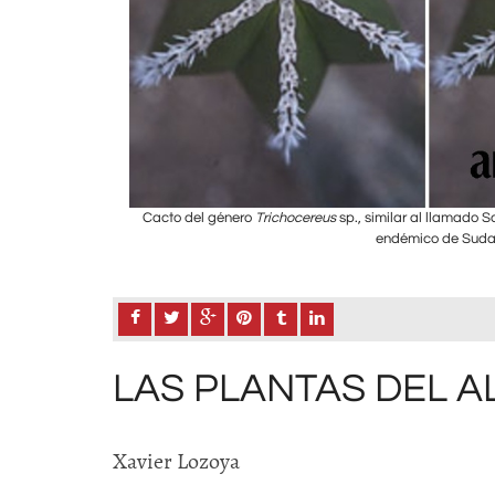
 el
Trichocereus
es
Cacto del género
Trichocereus
sp., similar al llamado 
endémico de Sudam
LAS PLANTAS DEL A
Xavier Lozoya