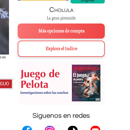
Cholula
La gran pirámide
Más opciones de compra
Explora el índice
us
es
Cacto del género
Trichocereus
sp., similar al llamado San Pedro. Entr
endémico de Sudamérica y rico e
IGUO
Síguenos en redes