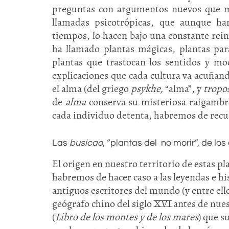
preguntas con argumentos nuevos que muy
llamadas psicotrópicas, que aunque ha
tiempos, lo hacen bajo una constante reint
ha llamado plantas mágicas, plantas par
plantas que trastocan los sentidos y mo
explicaciones que cada cultura va acuñand
el alma (del griego
psykhe,
“alma”, y
tropo
de
alma
conserva su misteriosa raigambr
cada individuo detenta, habremos de recurri
Las
busicao
, “plantas del no morir”, de los
El origen en nuestro territorio de estas p
habremos de hacer caso a las leyendas e hi
antiguos escritores del mundo (y entre el
geó­grafo chino del siglo XVI antes de nue
(
Libro de los montes y de los mares
) que s