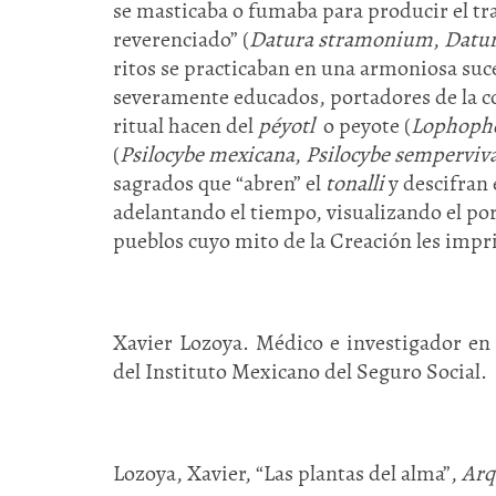
se masticaba o fumaba para producir el tra
reverenciado” (
Datura stramonium
,
Datur
ritos se practicaban en una armoniosa suc
severamente educados, portadores de la co
ritual hacen del
péyotl
o peyote (
Lophopho
(
Psilocybe mexicana
,
Psilocybe
semperviv
sagrados que “abren” el
tonalli
y descifran 
adelantando el tiempo, visualizando el por
pueblos cuyo mito de la Creación les impri
Xavier Lozoya. Médico e investigador en
del Instituto Mexicano del Seguro Social.
Lozoya, Xavier, “Las plantas del alma”,
Arq