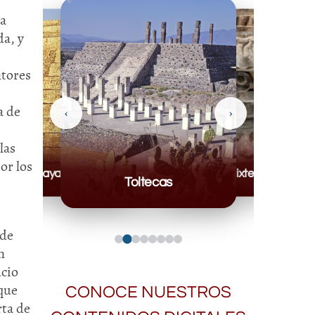
la
da, y
ntores
a de
‹
›
las
or los
Mayas
Mixteca
Toltecas
 de
n
ucio
 que
CONOCE NUESTROS
rta de