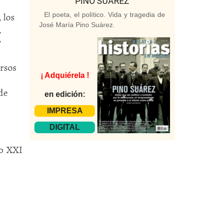
PINO SUÁREZ
 los
El poeta, el político. Vida y tragedia de
José María Pino Suárez.
,
y
ursos
¡ Adquiérela !
de
en edición:
IMPRESA
DIGITAL
lo XXI