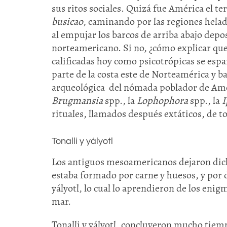
sus ritos sociales. Quizá fue América el t
busicao
, caminando por las regiones helad
al empujar los barcos de arriba abajo depos
norteamericano. Si no, ¿cómo explicar que 
calificadas hoy como psicotrópicas se esp
parte de la costa este de Norteamérica y ba
arqueológica del nómada poblador de Amé
Brugmansia
spp., la
Lophophora
spp., la
rituales, llamados después extáticos, de 
Tonalli y yályotl
Los antiguos mesoamericanos dejaron dich
estaba formado por carne y huesos, y por d
yályotl, lo cual lo aprendieron de los enig
mar.
Tonalli y yályotl, concluyeron mucho tiem