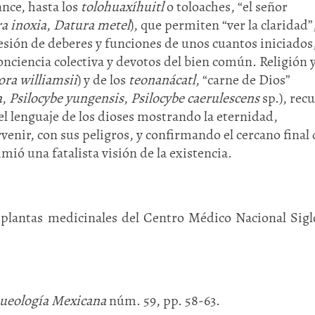
nce, hasta los
tolohuaxíhuitl
o toloaches, “el señor
a inoxia
,
Datura metel
), que permiten “ver la claridad”,
esión de deberes y funciones de unos cuantos iniciados
nciencia colectiva y devotos del bien común. Religión 
ra williamsii
) y de los
teonanácatl
, “carne de Dios”
a
,
Psilocybe yungensis
,
Psilocybe
caerulescens
sp.), rec
el lenguaje de los dioses mostrando la eternidad,
venir, con sus peligros, y confirmando el cercano final 
mió una fatalista visión de la existencia.
 plantas medicinales del Centro Médico Nacional Sig
ueología Mexicana
núm. 59, pp. 58-63.