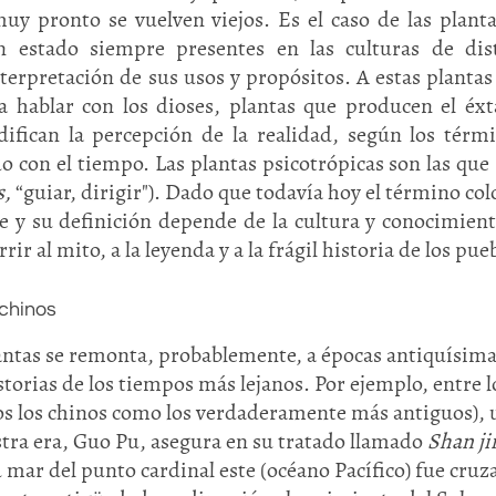
 pronto se vuelven viejos. Es el caso de las plant
n estado siempre presentes en las culturas de dis
erpretación de sus usos y propósitos. A estas plantas 
a hablar con los dioses, plantas que producen el éxt
difican la percepción de la realidad, según los térm
o con el tiempo. Las plantas psicotrópicas son las que
s,
“guiar, dirigir"). Dado que todavía hoy el término col
e y su definición depende de la cultura y conocimien
r al mito, a la leyenda y a la frágil historia de los pue
 chinos
lantas se remonta, probablemente, a épocas antiquísima
storias de los tiempos más lejanos. Por ejemplo, entre l
los los chinos como los verdaderamente más antiguos), 
stra era, Guo Pu, asegura en su tratado llamado
Shan ji
u mar del punto cardinal este (océano Pacífico) fue cruz