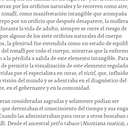
tran por los orificios naturales y lo recorren como aire,
l
tonalli
, como manifestación intangible que acompaña 
uerpo por un orificio que después desaparece, la mollera
durante la vida de adulto, siempre se corre el riesgo de
 por alguno de los siete orificios naturales del cuerpo
, la plenitud fue entendida como un estado de equili
n del
tonalli
por todo el cuerpo, mientras que la enferm
n a la pérdida o salida de este elemento intangible. Par
s de permitir la visualización de este elemento regulado
ridas por el especialista en curar, el
tícitl
, que, influid
su visión del mundo y se adentraba en el diagnóstico del
te, en el gobernante y en la comunidad.
s eran consideradas sagradas y solamente podían ser
s que detentaban el conocimiento del tiempo y sus eng
Cuando las administraban para curar a otros buscaban 
lli
. Desde el ancestral
yetl
o tabaco (
Nicotiana rustica
),