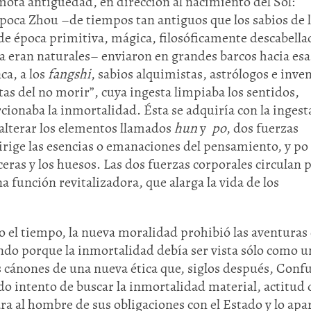
mota antigüedad, en dirección al nacimiento del Sol:
poca Zhou –de tiempos tan antiguos que los sabios de 
 de época primitiva, mágica, filosóficamente descabella
ía eran naturales– enviaron en grandes barcos hacia esa
ca, a los
fangshi
, sabios alquimistas, astrólogos e inve
ntas del no morir”, cuya ingesta limpiaba los sentidos,
ionaba la inmortalidad. Ésta se adquiría con la ingest
alterar los elementos llamados
hun
y
po
, dos fuerzas
rige las esencias o emanaciones del pensamiento, y po 
Huasteca
ceras y los huesos. Las dos fuerzas corporales circulan p
Olmecas
 función revitalizadora, que alarga la vida de los
o el tiempo, la nueva moralidad prohibió las aventuras
ndo porque la inmortalidad debía ser vista sólo como u
 cánones de una nueva ética que, siglos después, Conf
do intento de buscar la inmortalidad material, actitud
epara al hombre de sus obligaciones con el Estado y lo apa