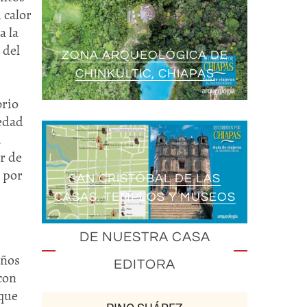
 calor
a la
 del
ZONA ARQUEOLÓGICA DE
CHINKULTIC, CHIAPAS
brio
edad
a
r de
o por
SAN CRISTÓBAL DE LAS
CASAS. TEMPLOS Y MUSEOS
DE NUESTRA CASA
años
EDITORA
con
 que