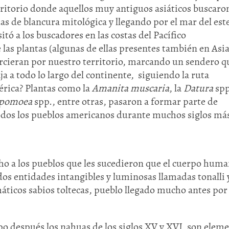
erritorio donde aquellos muy antiguos asiáticos buscaron
as de blancura mitológica y llegando por el mar del est
itó a los buscadores en las costas del Pacífico
las plantas (algunas de ellas presentes también en Asia
arcieran por nuestro territorio, marcando un sendero q
ja a todo lo largo del continente, siguiendo la ruta
rica? Plantas como la
Amanita muscaria
, la
Datura
spp
Ipomoea
spp., entre otras, pasaron a formar parte de
todos los pueblos americanos durante muchos siglos má
o a los pueblos que les sucedieron que el cuerpo hum
os entidades intangibles y luminosas llamadas tonalli 
máticos sabios toltecas, pueblo llegado mucho antes por 
po después los nahuas de los siglos XV y XVI, son elem