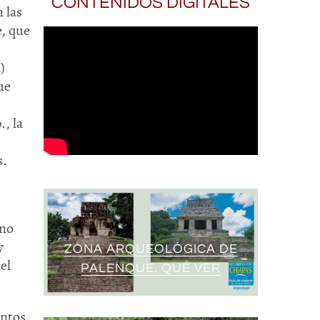
CONTENIDOS DIGITALES
 las
e, que
)
ue
., la
s.
ano
y
ZONA ARQUEOLÓGICA DE
el
PALENQUE. QUÉ VER
entos