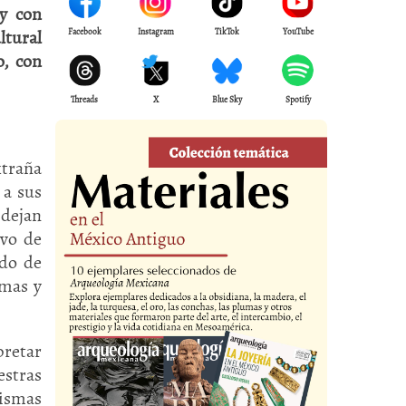
oy con
ltural
Facebook
Instagram
TikTok
YouTube
o, con
Threads
X
Blue Sky
Spotify
xtraña
 a sus
dejan
ivo de
ado de
gmas y
pretar
estras
mismas