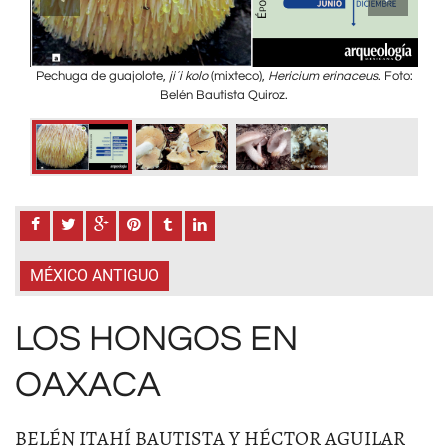
.
Pechuga de guajolote,
ji´i kolo
(mixteco),
Hericium erinaceus
. Foto:
Ho
Belén
Belén Bautista Quiroz.
MÉXICO ANTIGUO
LOS HONGOS EN
OAXACA
BELÉN ITAHÍ BAUTISTA Y HÉCTOR AGUILAR