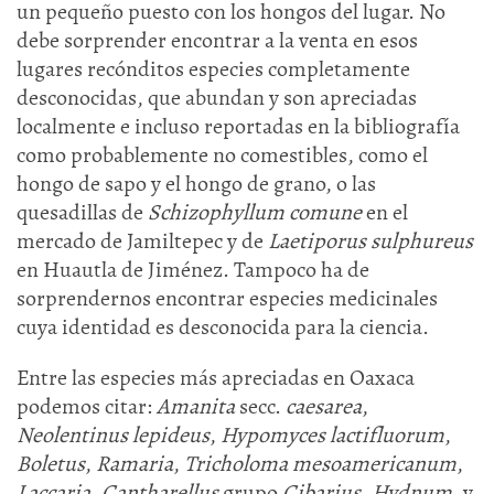
un pequeño puesto con los hongos del lugar. No
debe sorprender encontrar a la venta en esos
lugares recónditos especies completamente
desconocidas, que abundan y son apreciadas
localmente e incluso reportadas en la bibliografía
como probablemente no comestibles, como el
hongo de sapo y el hongo de grano, o las
quesadillas de
Schizophyllum comune
en el
mercado de Jamiltepec y de
Laetiporus sulphureus
en Huautla de Jiménez. Tampoco ha de
sorprendernos encontrar especies medicinales
cuya identidad es desconocida para la ciencia.
Entre las especies más apreciadas en Oaxaca
podemos citar:
Amanita
secc.
caesarea
,
Neolentinus lepideus
,
Hypomyces lactifluorum
,
Boletus
,
Ramaria
,
Tricholoma mesoamericanum
,
Laccaria
,
Cantharellus
grupo
Cibarius
,
Hydnum
, y