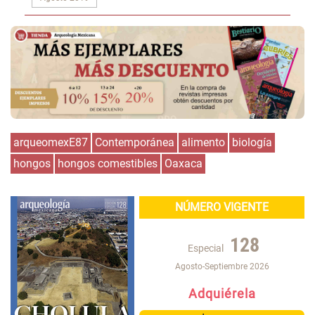
arqueomexE87
Contemporánea
alimento
biología
hongos
hongos comestibles
Oaxaca
NÚMERO VIGENTE
128
Especial
Agosto-Septiembre 2026
Adquiérela