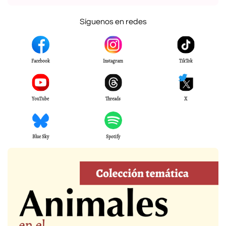
Síguenos en redes
Facebook
Instagram
TikTok
YouTube
Threads
X
Blue Sky
Spotify